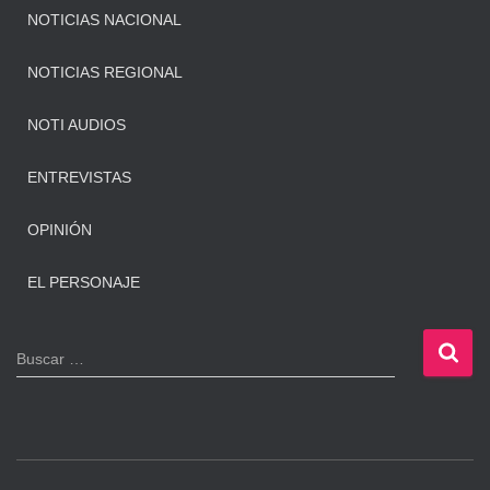
NOTICIAS NACIONAL
NOTICIAS REGIONAL
NOTI AUDIOS
ENTREVISTAS
OPINIÓN
EL PERSONAJE
B
Buscar …
u
s
c
a
r