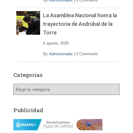
By
Administrador
|
0 Comments
La Asamblea Nacional honra la
trayectoria de Asdrúbal de la
Torre
6 agosto, 2026
By
Administrador
|
0 Comments
Categorías
C
a
t
e
Publicidad
g
o
r
í