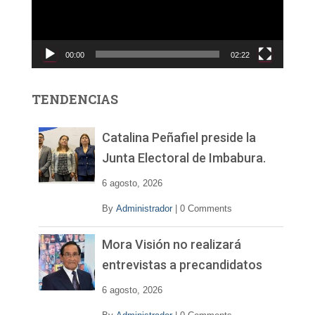
d
u
c
00:00
02:22
t
o
r
TENDENCIAS
d
e
v
Catalina Peñafiel preside la
í
Junta Electoral de Imbabura.
d
e
6 agosto, 2026
o
By
Administrador
|
0 Comments
Mora Visión no realizará
entrevistas a precandidatos
6 agosto, 2026