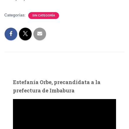
Categorías:
SIN CATEGORÍA
Estefanía Orbe, precandidata a la
prefectura de Imbabura
R
e
p
r
o