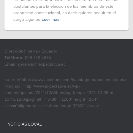
postulantes para la elección de los miembros de este
organismo constitucional, es decir quieren seguir en el
cargo algunos
Leer más
Dirección:
Ibarra - Ecuador
Teléfono:
099 718 4835
Email:
gerencia@expectativa.ec
<a href=”https://www.facebook.com/hashtag/emapasomostodos>
<img src=”http://www.expectativa.ec/wp-
content/uploads/2021/10/WhatsApp-Image-2021-10-08-at-
10.45.12-8.jpeg” alt=”” width=”1280″ height=”164″
class=”alignnone size-full wp-image-32500″ /></a>
NOTICIAS LOCAL