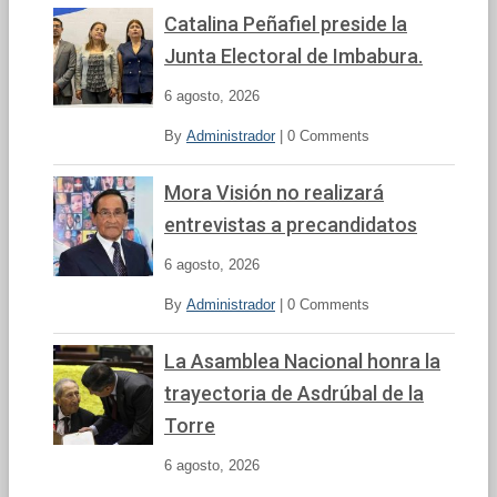
v
Catalina Peñafiel preside la
í
Junta Electoral de Imbabura.
d
e
6 agosto, 2026
o
By
Administrador
|
0 Comments
Mora Visión no realizará
entrevistas a precandidatos
6 agosto, 2026
By
Administrador
|
0 Comments
La Asamblea Nacional honra la
trayectoria de Asdrúbal de la
Torre
6 agosto, 2026