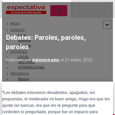
CAMBIAR MODO DE NAVEGACIÓN
INICIO
NOTICIAS
Local
Debates: Paroles, paroles,
Regional
paroles
Nacional
DEPORTES
LOCAL
Publicado por
Administrador
el
21 enero, 2023
NACIONAL
INTERNACIONAL
FARÁNDULA
Música
Estrenos
Figuras Internacionales
*Los debates estuvieron desabridos, apagados, sin
Talento Nacional
propuestas, el moderador mi buen amigo, Hugo era que les
ENTREVISTAS
ajuste las tuercas, era que les re pregunte para que
CONTACTO
contesten lo preguntado, porque fue un espacio para