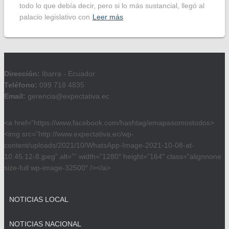
todo lo que debía decir, pero si lo más sustancial, llegó al
palacio legislativo con
Leer más
Dirección:
Ibarra - Ecuador
Teléfono:
099 718 4835
Email:
gerencia@expectativa.ec
<a href=”https://www.facebook.com/hashtag/emapasomostodos>
<img src=”http://www.expectativa.ec/wp-
content/uploads/2021/10/WhatsApp-Image-2021-10-08-at-
10.45.12-8.jpeg” alt=”” width=”1280″ height=”164″ class=”alignnone
size-full wp-image-32500″ /></a>
NOTICIAS LOCAL
NOTICIAS NACIONAL