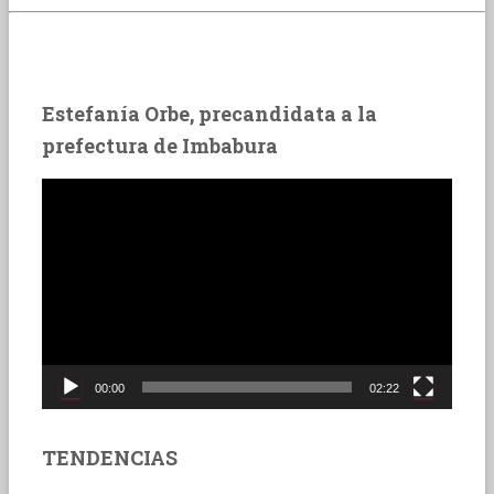
Estefanía Orbe, precandidata a la
prefectura de Imbabura
R
e
p
r
o
d
u
c
t
00:00
02:22
o
r
TENDENCIAS
d
e