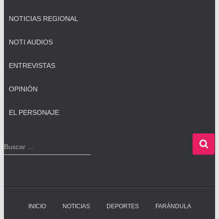
NOTICIAS REGIONAL
NOTI AUDIOS
ENTREVISTAS
OPINIÓN
EL PERSONAJE
B
Buscar …
u
s
c
a
r
INICIO
NOTICIAS
DEPORTES
FARÁNDULA
: