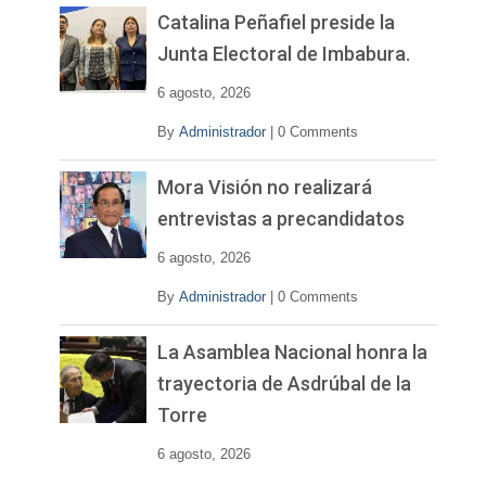
v
Catalina Peñafiel preside la
í
Junta Electoral de Imbabura.
d
e
6 agosto, 2026
o
By
Administrador
|
0 Comments
Mora Visión no realizará
entrevistas a precandidatos
6 agosto, 2026
By
Administrador
|
0 Comments
La Asamblea Nacional honra la
trayectoria de Asdrúbal de la
Torre
6 agosto, 2026