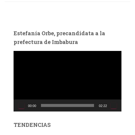
Estefanía Orbe, precandidata a la
prefectura de Imbabura
R
e
p
r
o
d
u
c
00:00
02:22
t
o
r
TENDENCIAS
d
e