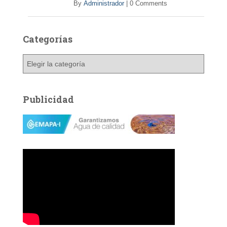
By
Administrador
|
0 Comments
Categorías
C
a
t
e
Publicidad
g
o
r
í
a
s