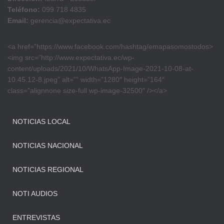
Teléfono:
099 718 4835
Email:
gerencia@expectativa.ec
<a href=”https://www.facebook.com/hashtag/emapasomostodos>
<img src=”http://www.expectativa.ec/wp-
content/uploads/2021/10/WhatsApp-Image-2021-10-08-at-
10.45.12-8.jpeg” alt=”” width=”1280″ height=”164″
class=”alignnone size-full wp-image-32500″ /></a>
NOTICIAS LOCAL
NOTICIAS NACIONAL
NOTICIAS REGIONAL
NOTI AUDIOS
ENTREVISTAS