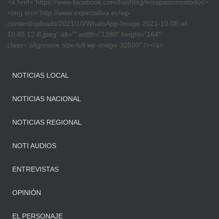
<a href=”https://www.facebook.com/hashtag/emapasomostodos>
<img src=”http://www.expectativa.ec/wp-
content/uploads/2021/10/WhatsApp-Image-2021-10-08-at-
10.45.12-8.jpeg” alt=”” width=”1280″ height=”164″
class=”alignnone size-full wp-image-32500″ /></a>
NOTICIAS LOCAL
NOTICIAS NACIONAL
NOTICIAS REGIONAL
NOTI AUDIOS
ENTREVISTAS
OPINIÓN
EL PERSONAJE