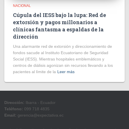
NACIONAL
Cúpula del IESS bajo la lupa: Red de
extorsión y pagos millonarios a
clínicas fantasma a espaldas de la
dirección
​Una alarmante red de extorsión y direccionamiento de
fondos sacude al Instituto Ecuatoriano de Seguridad
Social (IESS). Mientras hospitales emblemáticos y
centros de diálisis agonizan sin recursos llevando a los
pacientes al límite de la
Leer más
Dirección:
Ibarra - Ecuador
Teléfono:
099 718 4835
Email:
gerencia@expectativa.ec