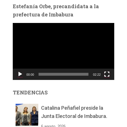
Estefanía Orbe, precandidata a la
prefectura de Imbabura
R
e
p
r
o
d
u
c
00:00
02:22
t
o
r
TENDENCIAS
d
e
v
Catalina Peñafiel preside la
í
Junta Electoral de Imbabura.
d
e
6 agosto, 2026