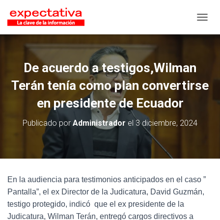
CAMB
De acuerdo a testigos,Wilman
Terán tenía como plan convertirse
en presidente de Ecuador
Publicado por
Administrador
el
3 diciembre, 2024
En la audiencia para testimonios anticipados en el caso ”
Pantalla”, el ex Director de la Judicatura, David Guzmán,
testigo protegido, indicó que el ex presidente de la
Judicatura, Wilman Terán, entregó cargos directivos a