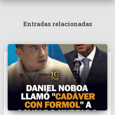
v
í
d
e
Entradas relacionadas
o