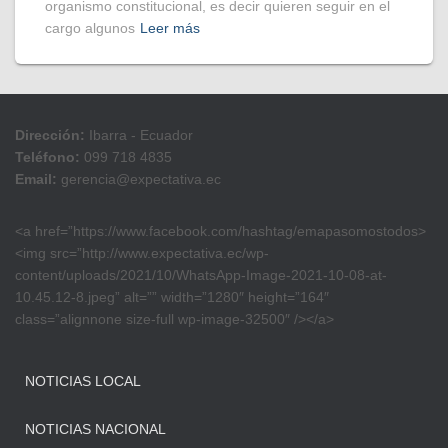
organismo constitucional, es decir quieren seguir en el
cargo algunos
Leer más
Dirección:
Ibarra - Ecuador
Teléfono:
099 718 4835
Email:
gerencia@expectativa.ec
<a href=”https://www.facebook.com/hashtag/emapasomostodos>
<img src=”http://www.expectativa.ec/wp-
content/uploads/2021/10/WhatsApp-Image-2021-10-08-at-
10.45.12-8.jpeg” alt=”” width=”1280″ height=”164″
class=”alignnone size-full wp-image-32500″ /></a>
NOTICIAS LOCAL
NOTICIAS NACIONAL