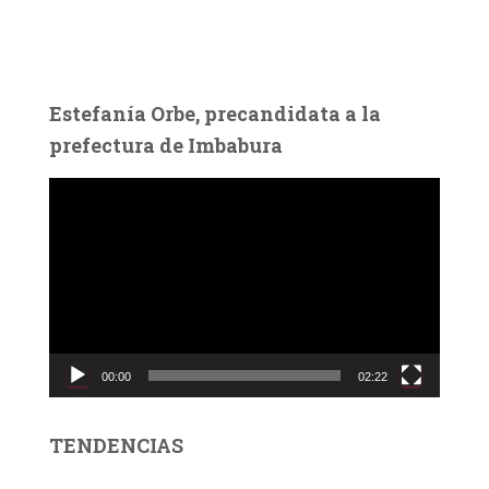
Estefanía Orbe, precandidata a la
prefectura de Imbabura
R
e
p
r
o
d
u
c
00:00
02:22
t
o
r
TENDENCIAS
d
e