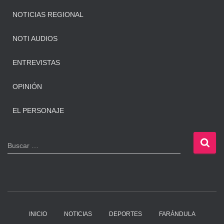
NOTICIAS REGIONAL
NOTI AUDIOS
ENTREVISTAS
OPINIÓN
EL PERSONAJE
B
Buscar …
u
s
c
a
r
:
INICIO
NOTICIAS
DEPORTES
FARÁNDULA