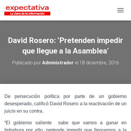
CAMB
David Rosero: ‘Pretenden impedir
que llegue a la Asamblea’
Publicado por
Administrador
el
18 diciembre, 2016
De persecución política por parte de un gobierno
desesperado, calificó David Rosero a la reactivación de un
juicio en su contra.
“El gobierno saliente sabe que vamos a ganar en
Imbabura por ello, pretende impedir que lleguemos a la