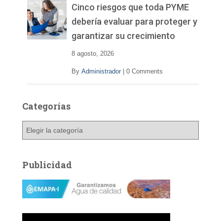
v
Cinco riesgos que toda PYME
í
debería evaluar para proteger y
d
garantizar su crecimiento
e
o
8 agosto, 2026
By
Administrador
|
0 Comments
Categorías
C
a
t
e
Publicidad
g
o
r
í
a