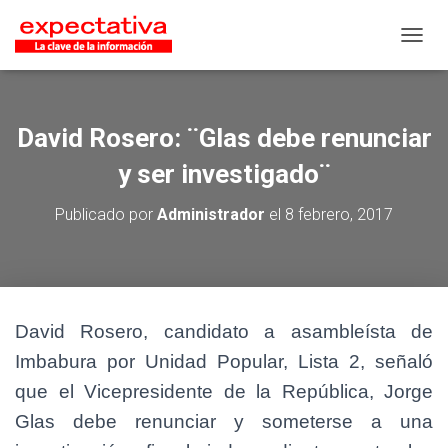
CAMB
David Rosero: ¨Glas debe renunciar
y ser investigado¨
Publicado por
Administrador
el
8 febrero, 2017
David Rosero, candidato a asambleísta de
Imbabura por Unidad Popular, Lista 2, señaló
que el Vicepresidente de la República, Jorge
Glas debe renunciar y someterse a una