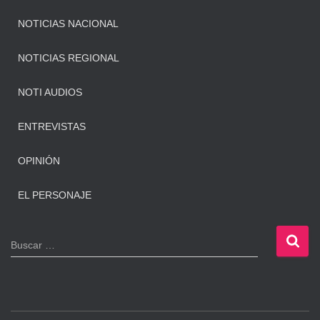
NOTICIAS NACIONAL
NOTICIAS REGIONAL
NOTI AUDIOS
ENTREVISTAS
OPINIÓN
EL PERSONAJE
B
Buscar …
u
s
c
a
r