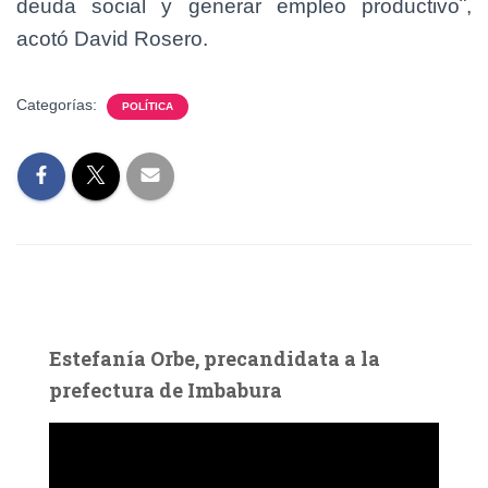
deuda social y generar empleo productivo¨,
acotó David Rosero.
Categorías:
POLÍTICA
Estefanía Orbe, precandidata a la
prefectura de Imbabura
R
e
p