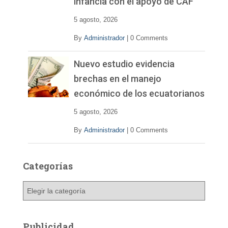
infancia con el apoyo de CAF
5 agosto, 2026
By
Administrador
|
0 Comments
Nuevo estudio evidencia
brechas en el manejo
económico de los ecuatorianos
5 agosto, 2026
By
Administrador
|
0 Comments
Categorías
C
a
t
e
Publicidad