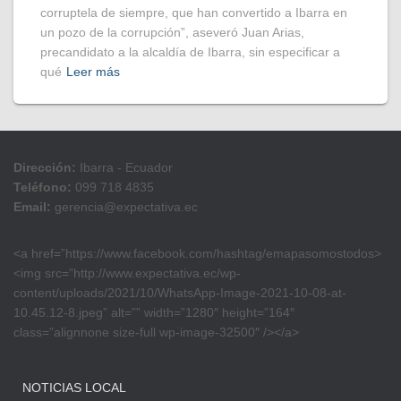
corruptela de siempre, que han convertido a Ibarra en
un pozo de la corrupción”, aseveró Juan Arias,
precandidato a la alcaldía de Ibarra, sin especificar a
qué
Leer más
Dirección:
Ibarra - Ecuador
Teléfono:
099 718 4835
Email:
gerencia@expectativa.ec
<a href=”https://www.facebook.com/hashtag/emapasomostodos>
<img src=”http://www.expectativa.ec/wp-
content/uploads/2021/10/WhatsApp-Image-2021-10-08-at-
10.45.12-8.jpeg” alt=”” width=”1280″ height=”164″
class=”alignnone size-full wp-image-32500″ /></a>
NOTICIAS LOCAL