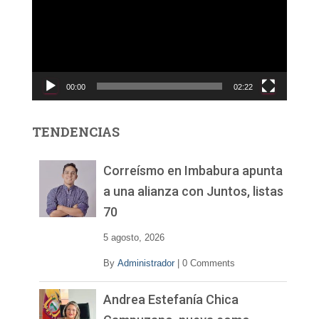
r
o
d
u
c
00:00
02:22
t
o
r
TENDENCIAS
d
e
v
Correísmo en Imbabura apunta
í
a una alianza con Juntos, listas
d
70
e
o
5 agosto, 2026
By
Administrador
|
0 Comments
Andrea Estefanía Chica