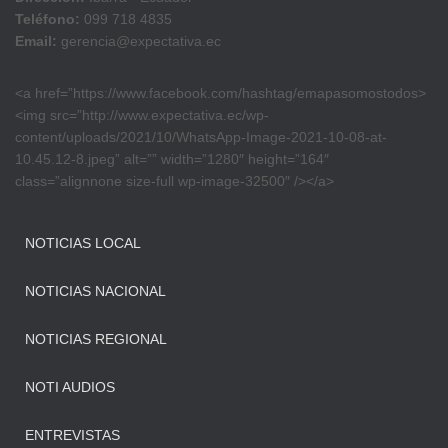
Teléfono:
099 718 4835
Email:
gerencia@expectativa.ec
<a href=”https://www.facebook.com/hashtag/emapasomostodos>
<img src=”http://www.expectativa.ec/wp-
content/uploads/2021/10/WhatsApp-Image-2021-10-08-at-
10.45.12-8.jpeg” alt=”” width=”1280″ height=”164″
class=”alignnone size-full wp-image-32500″ /></a>
NOTICIAS LOCAL
NOTICIAS NACIONAL
NOTICIAS REGIONAL
NOTI AUDIOS
ENTREVISTAS