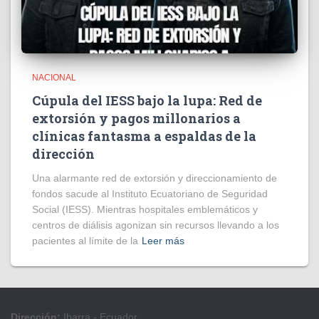
NACIONAL
Cúpula del IESS bajo la lupa: Red de
extorsión y pagos millonarios a
clínicas fantasma a espaldas de la
dirección
​Una alarmante red de extorsión y direccionamiento de
fondos sacude al Instituto Ecuatoriano de Seguridad
Social (IESS). Mientras hospitales emblemáticos y
centros de diálisis agonizan sin recursos llevando a los
pacientes al límite de la
Leer más
Dirección:
Ibarra - Ecuador