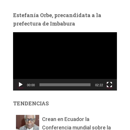
Estefanía Orbe, precandidata a la
prefectura de Imbabura
R
e
p
r
o
d
u
c
00:00
02:22
t
o
r
TENDENCIAS
d
e
v
Crean en Ecuador la
í
Conferencia mundial sobre la