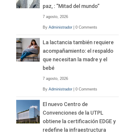
d
paz, : “Mitad del mundo”
e
o
7 agosto, 2026
By
Administrador
|
0 Comments
La lactancia también requiere
acompañamiento: el respaldo
que necesitan la madre y el
bebé
7 agosto, 2026
By
Administrador
|
0 Comments
El nuevo Centro de
Convenciones de la UTPL
obtiene la certificación EDGE y
redefine la infraestructura