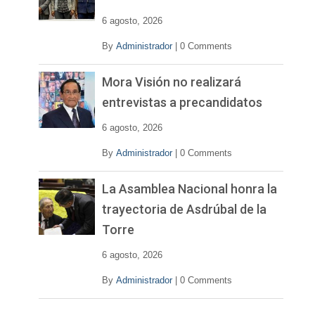
d
e
6 agosto, 2026
o
By
Administrador
|
0 Comments
Mora Visión no realizará
entrevistas a precandidatos
6 agosto, 2026
By
Administrador
|
0 Comments
La Asamblea Nacional honra la
trayectoria de Asdrúbal de la
Torre
6 agosto, 2026
By
Administrador
|
0 Comments