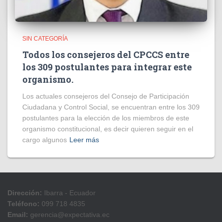
SIN CATEGORÍA
Todos los consejeros del CPCCS entre
los 309 postulantes para integrar este
organismo.
Los actuales consejeros del Consejo de Participación
Ciudadana y Control Social, se encuentran entre los 309
postulantes para la elección de los miembros de este
organismo constitucional, es decir quieren seguir en el
cargo algunos
Leer más
Dirección:
Ibarra - Ecuador
Teléfono:
099 718 4835
Email:
gerencia@expectativa.ec