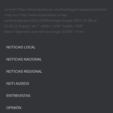
<a href=”https://www.facebook.com/hashtag/emapasomostodos>
<img src=”http://www.expectativa.ec/wp-
content/uploads/2021/10/WhatsApp-Image-2021-10-08-at-
10.45.12-8.jpeg” alt=”” width=”1280″ height=”164″
class=”alignnone size-full wp-image-32500″ /></a>
NOTICIAS LOCAL
NOTICIAS NACIONAL
NOTICIAS REGIONAL
NOTI AUDIOS
ENTREVISTAS
OPINIÓN