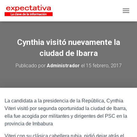
CAMB
Cynthia visitó nuevamente la
ciudad de Ibarra
Publicado por
Administrador
el
15 febrero, 2017
La candidata a la presidencia de la República, Cynthia
Viteri visitó por segunda oportunidad la ciudad de Ibarra,
ella fue acogida por militantes y dirigentes del PSC en la
provincia de Imbabura
Viteri con su clásica cabellera rubia, pidió dejar atrás el