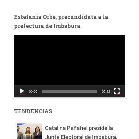
Estefanía Orbe, precandidata a la
prefectura de Imbabura
R
e
p
r
o
d
u
c
00:00
02:22
t
o
r
TENDENCIAS
d
e
v
Catalina Peñafiel preside la
í
Junta Electoral de Imbabura.