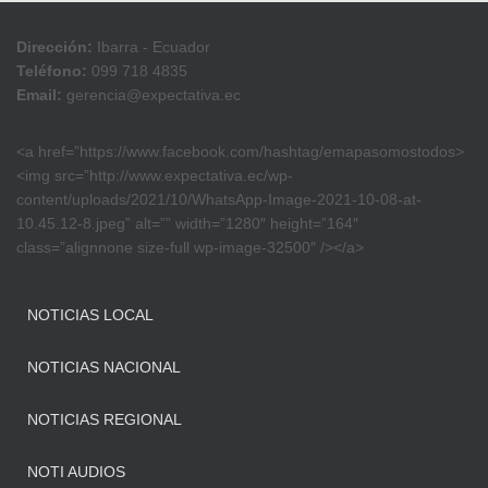
Dirección:
Ibarra - Ecuador
Teléfono:
099 718 4835
Email:
gerencia@expectativa.ec
<a href=”https://www.facebook.com/hashtag/emapasomostodos>
<img src=”http://www.expectativa.ec/wp-
content/uploads/2021/10/WhatsApp-Image-2021-10-08-at-
10.45.12-8.jpeg” alt=”” width=”1280″ height=”164″
class=”alignnone size-full wp-image-32500″ /></a>
NOTICIAS LOCAL
NOTICIAS NACIONAL
NOTICIAS REGIONAL
NOTI AUDIOS