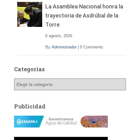
La Asamblea Nacional honra la
trayectoria de Asdrúbal de la
Torre
6 agosto, 2026
By
Administrador
|
0 Comments
Categorías
C
a
t
e
Publicidad
g
o
r
í
a