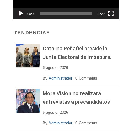
u
c
00:00
02:22
t
o
r
TENDENCIAS
d
e
v
Catalina Peñafiel preside la
í
Junta Electoral de Imbabura.
d
e
6 agosto, 2026
o
By
Administrador
|
0 Comments
Mora Visión no realizará
entrevistas a precandidatos
6 agosto, 2026
By
Administrador
|
0 Comments