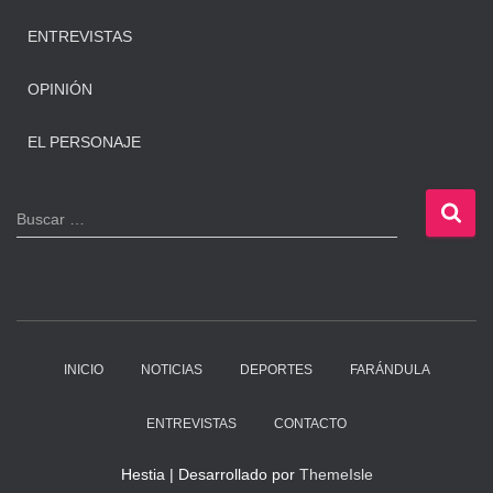
ENTREVISTAS
OPINIÓN
EL PERSONAJE
B
Buscar …
u
s
c
a
r
:
INICIO
NOTICIAS
DEPORTES
FARÁNDULA
ENTREVISTAS
CONTACTO
Hestia | Desarrollado por
ThemeIsle