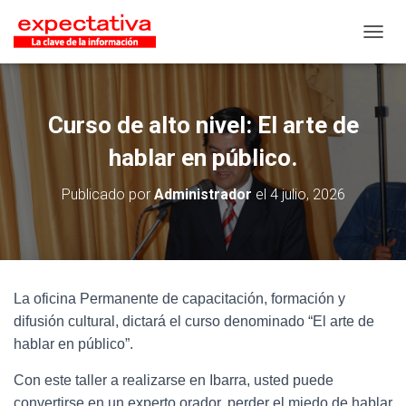
CAMB
Curso de alto nivel: El arte de
hablar en público.
Publicado por
Administrador
el
4 julio, 2026
La oficina Permanente de capacitación, formación y
difusión cultural, dictará el curso denominado “El arte de
hablar en público”.
Con este taller a realizarse en Ibarra, usted puede
convertirse en un experto orador, perder el miedo de hablar