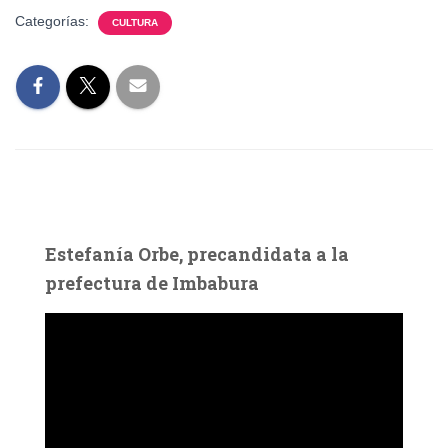
Categorías:
CULTURA
Estefanía Orbe, precandidata a la
prefectura de Imbabura
R
e
p
r
o
d