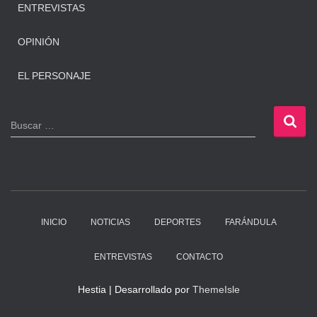
ENTREVISTAS
OPINIÓN
EL PERSONAJE
B
Buscar …
u
s
c
a
r
:
INICIO
NOTICIAS
DEPORTES
FARÁNDULA
ENTREVISTAS
CONTACTO
Hestia | Desarrollado por
ThemeIsle