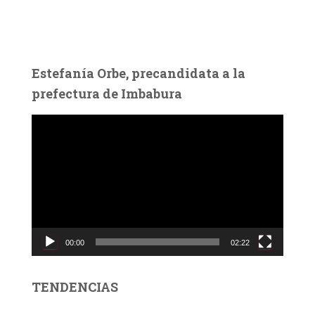
Estefanía Orbe, precandidata a la
prefectura de Imbabura
R
e
p
r
o
d
u
c
00:00
02:22
t
o
r
TENDENCIAS
d
e