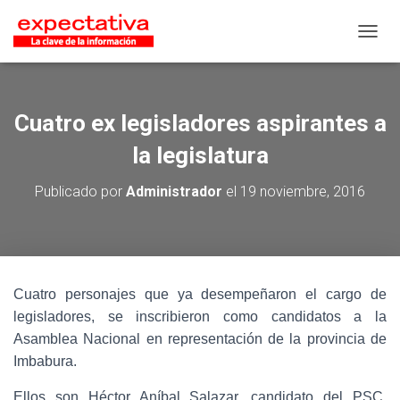
CAMB
Cuatro ex legisladores aspirantes a
la legislatura
Publicado por
Administrador
el
19 noviembre, 2016
Cuatro personajes que ya desempeñaron el cargo de
legisladores, se inscribieron como candidatos a la
Asamblea Nacional en representación de la provincia de
Imbabura.
Ellos son Héctor Aníbal Salazar, candidato del PSC,