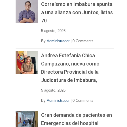
v
Correísmo en Imbabura apunta
í
a una alianza con Juntos, listas
d
70
e
o
5 agosto, 2026
By
Administrador
|
0 Comments
Andrea Estefanía Chica
Campuzano, nueva como
Directora Provincial de la
Judicatura de Imbabura,
5 agosto, 2026
By
Administrador
|
0 Comments
Gran demanda de pacientes en
Emergencias del hospital