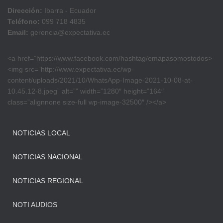
Dirección:
Ibarra - Ecuador
Teléfono:
099 718 4835
Email:
gerencia@expectativa.ec
<a href=”https://www.facebook.com/hashtag/emapasomostodos>
<img src=”http://www.expectativa.ec/wp-
content/uploads/2021/10/WhatsApp-Image-2021-10-08-at-
10.45.12-8.jpeg” alt=”” width=”1280″ height=”164″
class=”alignnone size-full wp-image-32500″ /></a>
NOTICIAS LOCAL
NOTICIAS NACIONAL
NOTICIAS REGIONAL
NOTI AUDIOS