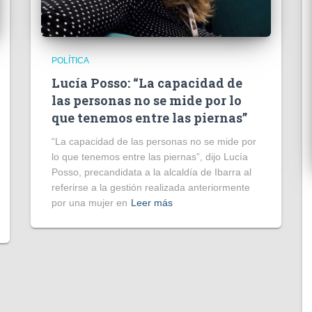
POLÍTICA
Lucía Posso: “La capacidad de
las personas no se mide por lo
que tenemos entre las piernas”
“La capacidad de las personas no se mide por
lo que tenemos entre las piernas”, dijo Lucía
Posso, precandidata a la alcaldía de Ibarra al
referirse a la gestión realizada anteriormente
por una mujer en
Leer más