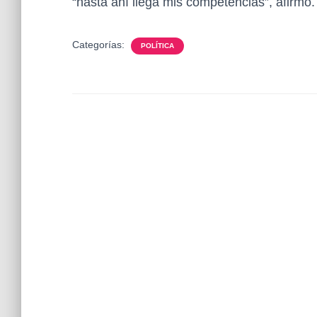
“hasta ahí llega mis competencias”, afirmó.
Categorías:
POLÍTICA