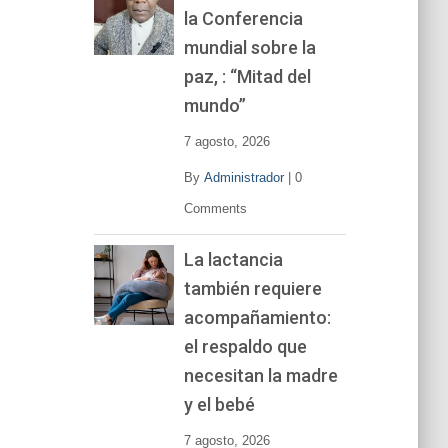
la Conferencia
e
v
mundial sobre la
í
paz, : “Mitad del
d
mundo”
e
o
7 agosto, 2026
By
Administrador
|
0
Comments
La lactancia
también requiere
acompañamiento:
el respaldo que
necesitan la madre
y el bebé
7 agosto, 2026