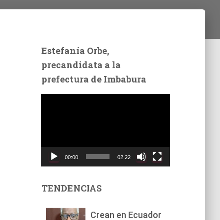
Estefanía Orbe,
precandidata a la
prefectura de Imbabura
R
e
p
r
o
d
00:00
02:22
u
c
t
TENDENCIAS
o
r
Crean en Ecuador
d