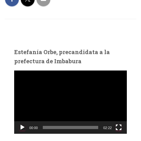
Estefanía Orbe, precandidata a la
prefectura de Imbabura
R
e
p
r
o
d
u
c
00:00
02:22
t
o