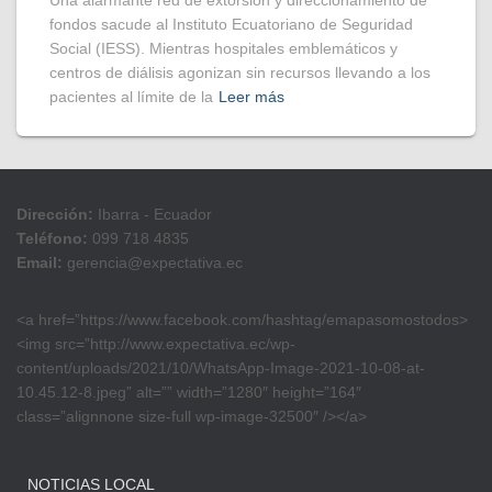
​Una alarmante red de extorsión y direccionamiento de
fondos sacude al Instituto Ecuatoriano de Seguridad
Social (IESS). Mientras hospitales emblemáticos y
centros de diálisis agonizan sin recursos llevando a los
pacientes al límite de la
Leer más
Dirección:
Ibarra - Ecuador
Teléfono:
099 718 4835
Email:
gerencia@expectativa.ec
<a href=”https://www.facebook.com/hashtag/emapasomostodos>
<img src=”http://www.expectativa.ec/wp-
content/uploads/2021/10/WhatsApp-Image-2021-10-08-at-
10.45.12-8.jpeg” alt=”” width=”1280″ height=”164″
class=”alignnone size-full wp-image-32500″ /></a>
NOTICIAS LOCAL