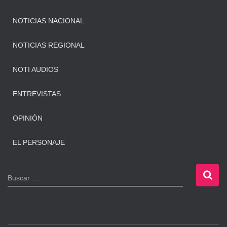
NOTICIAS NACIONAL
NOTICIAS REGIONAL
NOTI AUDIOS
ENTREVISTAS
OPINIÓN
EL PERSONAJE
B
Buscar …
u
s
c
a