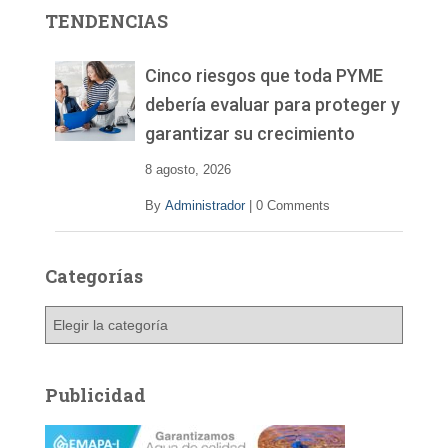
r
TENDENCIAS
d
e
v
Cinco riesgos que toda PYME
í
debería evaluar para proteger y
d
garantizar su crecimiento
e
o
8 agosto, 2026
By
Administrador
|
0 Comments
Categorías
C
a
t
e
Publicidad
g
o