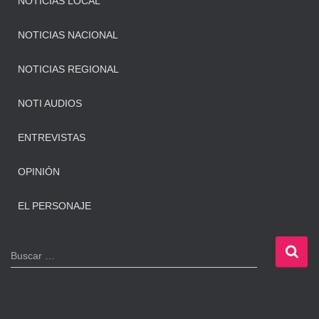
NOTICIAS LOCAL
NOTICIAS NACIONAL
NOTICIAS REGIONAL
NOTI AUDIOS
ENTREVISTAS
OPINIÓN
EL PERSONAJE
B
Buscar …
u
s
c
a