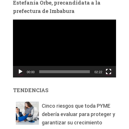
Estefanía Orbe, precandidata a la
prefectura de Imbabura
R
e
p
r
o
d
u
c
00:00
02:22
t
o
r
TENDENCIAS
d
e
v
Cinco riesgos que toda PYME
í
debería evaluar para proteger y
d
garantizar su crecimiento
e