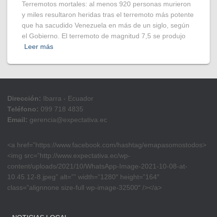
Terremotos mortales: al menos 920 personas murieron
y miles resultaron heridas tras el terremoto más potente
que ha sacudido Venezuela en más de un siglo, según
el Gobierno. El terremoto de magnitud 7,5 se produjo
Leer más
Dirección:
Ibarra - Ecuador
Teléfono:
099 718 4835
Email:
gerencia@expectativa.ec
<a href=”https://www.facebook.com/hashtag/emapasomostodos>
<img src=”http://www.expectativa.ec/wp-
content/uploads/2021/10/WhatsApp-Image-2021-10-08-at-
10.45.12-8.jpeg” alt=”” width=”1280″ height=”164″
class=”alignnone size-full wp-image-32500″ /></a>