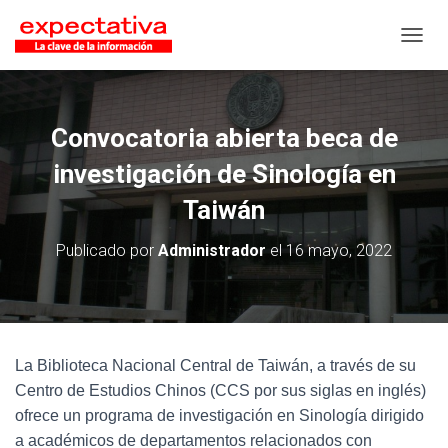
CAMB
Convocatoria abierta beca de
investigación de Sinología en
Taiwán
Publicado por
Administrador
el
16 mayo, 2022
La Biblioteca Nacional Central de Taiwán, a través de su
Centro de Estudios Chinos (CCS por sus siglas en inglés)
ofrece un programa de investigación en Sinología dirigido
a académicos de departamentos relacionados con