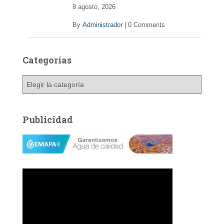
o
8 agosto, 2026
By
Administrador
|
0 Comments
Categorías
C
a
t
e
Publicidad
g
o
r
í
a
s