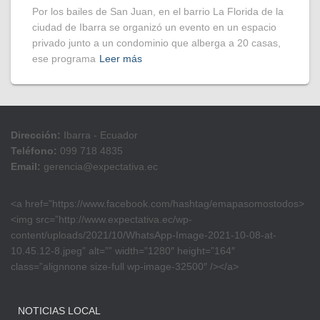
Por los bailes de San Juan, en el barrio La Florida de la
ciudad de Ibarra se organizó un evento en un espacio
privado junto a un condominio que alberga a 20 casas,
ese programa
Leer más
Dirección:
Ibarra - Ecuador
Teléfono:
099 718 4835
Email:
gerencia@expectativa.ec
<a href=”https://www.facebook.com/hashtag/emapasomostodos>
<img src=”http://www.expectativa.ec/wp-
content/uploads/2021/10/WhatsApp-Image-2021-10-08-at-
10.45.12-8.jpeg” alt=”” width=”1280″ height=”164″
class=”alignnone size-full wp-image-32500″ /></a>
NOTICIAS LOCAL