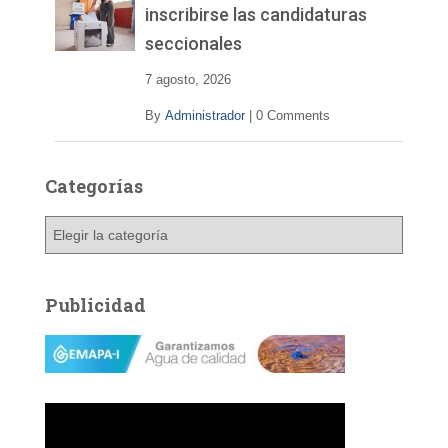
inscribirse las candidaturas
seccionales
7 agosto, 2026
By
Administrador
|
0 Comments
Categorías
C
a
t
e
Publicidad
g
o
r
í
a
s