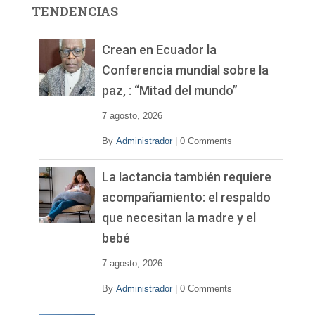
r
TENDENCIAS
d
e
v
Crean en Ecuador la
í
Conferencia mundial sobre la
d
paz, : “Mitad del mundo”
e
o
7 agosto, 2026
By
Administrador
|
0 Comments
La lactancia también requiere
acompañamiento: el respaldo
que necesitan la madre y el
bebé
7 agosto, 2026
By
Administrador
|
0 Comments