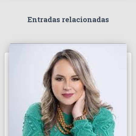
í
d
e
Entradas relacionadas
o