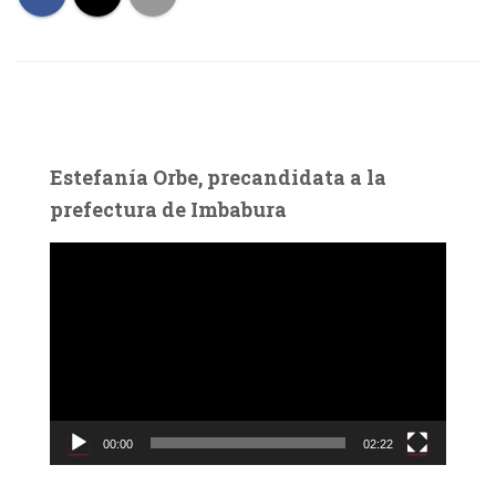
Estefanía Orbe, precandidata a la
prefectura de Imbabura
R
e
p
r
o
d
u
c
00:00
02:22
t
o