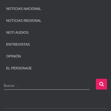
NOTICIAS NACIONAL
NOTICIAS REGIONAL
NOTI AUDIOS
ENTREVISTAS
OPINIÓN
EL PERSONAJE
B
Buscar …
u
s
c
a
r