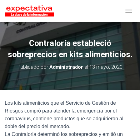
CAMB
Contraloría estableció
sobreprecios en kits alimenticios.
Publicado por
Administrador
el
13 mayo, 2020
Los kits alimenticios que el Servicio de Gestión de
Riesgos compró para atender la emergencia por el
coronavirus, contiene productos que se adquirieron al
doble del precio del mercado.
La Contraloría determinó los sobreprecios y emitió un