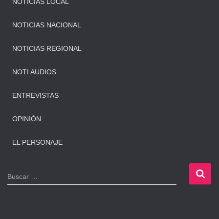
NOTICIAS LOCAL
NOTICIAS NACIONAL
NOTICIAS REGIONAL
NOTI AUDIOS
ENTREVISTAS
OPINIÓN
EL PERSONAJE
B
Buscar …
u
s
c
a