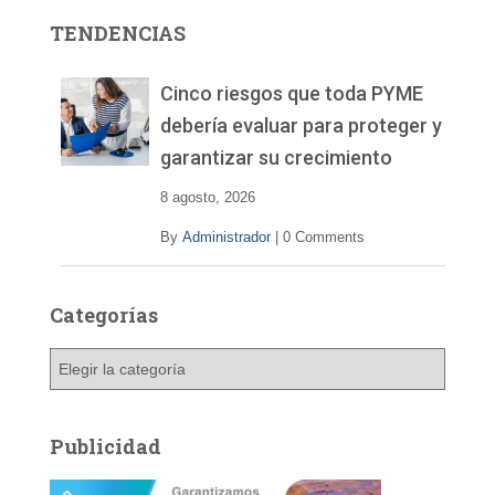
r
TENDENCIAS
d
e
v
Cinco riesgos que toda PYME
í
debería evaluar para proteger y
d
garantizar su crecimiento
e
o
8 agosto, 2026
By
Administrador
|
0 Comments
Categorías
C
a
t
e
Publicidad
g
o