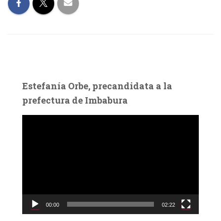
Estefanía Orbe, precandidata a la
prefectura de Imbabura
R
e
p
r
o
d
u
c
00:00
02:22
t
o