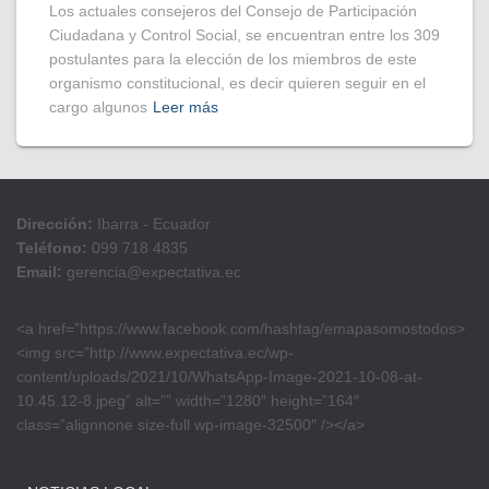
Los actuales consejeros del Consejo de Participación
Ciudadana y Control Social, se encuentran entre los 309
postulantes para la elección de los miembros de este
organismo constitucional, es decir quieren seguir en el
cargo algunos
Leer más
Dirección:
Ibarra - Ecuador
Teléfono:
099 718 4835
Email:
gerencia@expectativa.ec
<a href=”https://www.facebook.com/hashtag/emapasomostodos>
<img src=”http://www.expectativa.ec/wp-
content/uploads/2021/10/WhatsApp-Image-2021-10-08-at-
10.45.12-8.jpeg” alt=”” width=”1280″ height=”164″
class=”alignnone size-full wp-image-32500″ /></a>