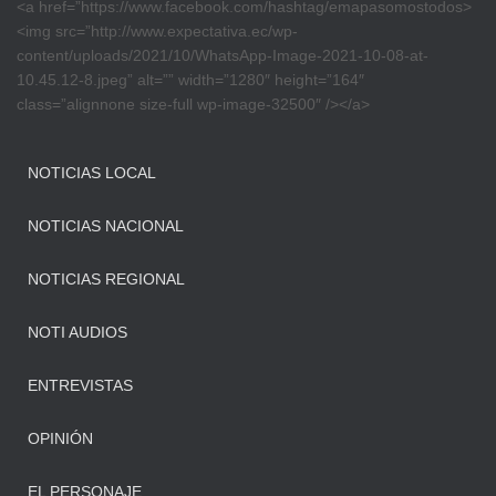
<a href=”https://www.facebook.com/hashtag/emapasomostodos>
<img src=”http://www.expectativa.ec/wp-
content/uploads/2021/10/WhatsApp-Image-2021-10-08-at-
10.45.12-8.jpeg” alt=”” width=”1280″ height=”164″
class=”alignnone size-full wp-image-32500″ /></a>
NOTICIAS LOCAL
NOTICIAS NACIONAL
NOTICIAS REGIONAL
NOTI AUDIOS
ENTREVISTAS
OPINIÓN
EL PERSONAJE