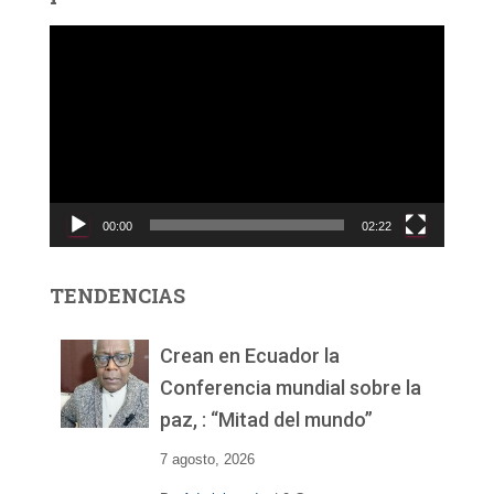
R
e
p
r
o
d
u
c
00:00
02:22
t
o
r
TENDENCIAS
d
e
v
Crean en Ecuador la
í
Conferencia mundial sobre la
d
paz, : “Mitad del mundo”
e
o
7 agosto, 2026