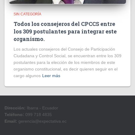
SIN CATEGORÍA
Todos los consejeros del CPCCS entre
los 309 postulantes para integrar este
organismo.
Los actuales consejeros del Consejo de Participación
Ciudadana y Control Social, se encuentran entre los 309
postulantes para la elección de los miembros de este
organismo constitucional, es decir quieren seguir en el
cargo algunos
Leer más
Dirección:
Ibarra - Ecuador
Teléfono:
099 718 4835
Email:
gerencia@expectativa.ec