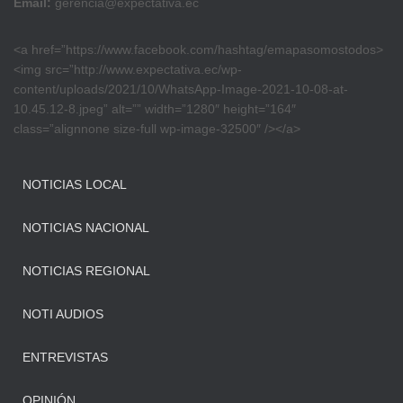
Email:
gerencia@expectativa.ec
<a href=”https://www.facebook.com/hashtag/emapasomostodos>
<img src=”http://www.expectativa.ec/wp-
content/uploads/2021/10/WhatsApp-Image-2021-10-08-at-
10.45.12-8.jpeg” alt=”” width=”1280″ height=”164″
class=”alignnone size-full wp-image-32500″ /></a>
NOTICIAS LOCAL
NOTICIAS NACIONAL
NOTICIAS REGIONAL
NOTI AUDIOS
ENTREVISTAS
OPINIÓN