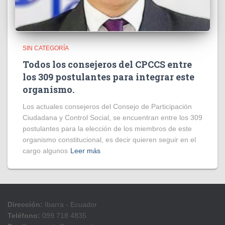
SIN CATEGORÍA
Todos los consejeros del CPCCS entre
los 309 postulantes para integrar este
organismo.
Los actuales consejeros del Consejo de Participación
Ciudadana y Control Social, se encuentran entre los 309
postulantes para la elección de los miembros de este
organismo constitucional, es decir quieren seguir en el
cargo algunos
Leer más
Dirección:
Ibarra - Ecuador
Teléfono:
099 718 4835