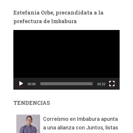
Estefanía Orbe, precandidata a la
prefectura de Imbabura
R
e
p
r
o
d
u
c
00:00
02:22
t
o
r
TENDENCIAS
d
e
v
Correísmo en Imbabura apunta
í
a una alianza con Juntos, listas
d