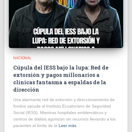
NACIONAL
Cúpula del IESS bajo la lupa: Red de
extorsión y pagos millonarios a
clínicas fantasma a espaldas de la
dirección
​Una alarmante red de extorsión y direccionamiento de
fondos sacude al Instituto Ecuatoriano de Seguridad
Social (IESS). Mientras hospitales emblemáticos y
centros de diálisis agonizan sin recursos llevando a los
pacientes al límite de la
Leer más