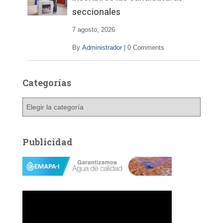
seccionales
7 agosto, 2026
By
Administrador
|
0 Comments
Categorías
C
a
t
e
Publicidad
g
o
r
í
a
s