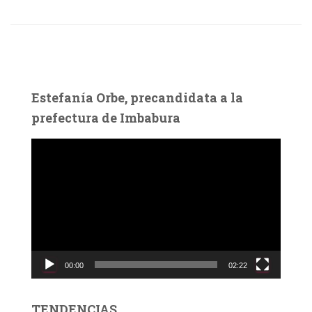
Estefanía Orbe, precandidata a la
prefectura de Imbabura
R
e
p
r
o
d
u
c
00:00
02:22
t
o
r
TENDENCIAS