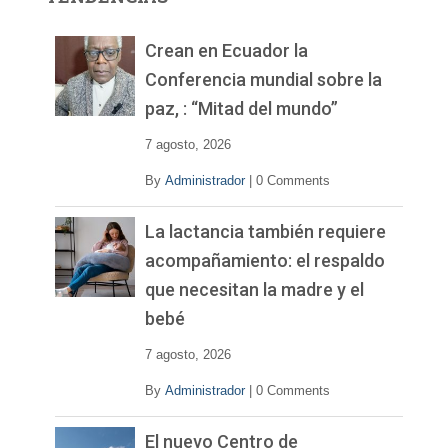
d
e
v
Crean en Ecuador la
í
Conferencia mundial sobre la
d
paz, : “Mitad del mundo”
e
o
7 agosto, 2026
By
Administrador
|
0 Comments
La lactancia también requiere
acompañamiento: el respaldo
que necesitan la madre y el
bebé
7 agosto, 2026
By
Administrador
|
0 Comments
El nuevo Centro de