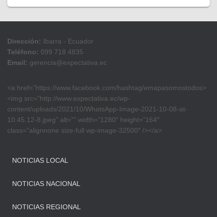
Dirección:
Ibarra - Ecuador
Teléfono:
099 718 4835
Email:
gerencia@expectativa.ec
<a href=”https://www.facebook.com/hashtag/emapasomostodos>
<img src=”http://www.expectativa.ec/wp-
content/uploads/2021/10/WhatsApp-Image-2021-10-08-at-
10.45.12-8.jpeg” alt=”” width=”1280″ height=”164″
class=”alignnone size-full wp-image-32500″ /></a>
NOTICIAS LOCAL
NOTICIAS NACIONAL
NOTICIAS REGIONAL