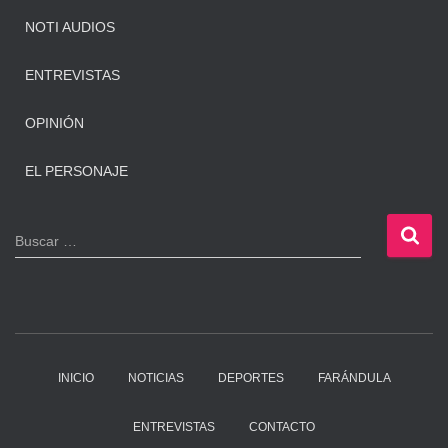
NOTI AUDIOS
ENTREVISTAS
OPINIÓN
EL PERSONAJE
B
Buscar …
u
s
c
a
r
:
INICIO
NOTICIAS
DEPORTES
FARÁNDULA
ENTREVISTAS
CONTACTO