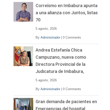
v
Correísmo en Imbabura apunta
í
a una alianza con Juntos, listas
d
70
e
o
5 agosto, 2026
By
Administrador
|
0 Comments
Andrea Estefanía Chica
Campuzano, nueva como
Directora Provincial de la
Judicatura de Imbabura,
5 agosto, 2026
By
Administrador
|
0 Comments
Gran demanda de pacientes en
Emergencias del hospital