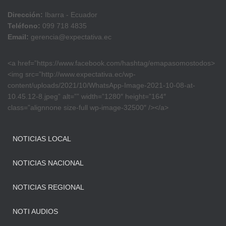
Dirección:
Ibarra - Ecuador
Teléfono:
099 718 4835
Email:
gerencia@expectativa.ec
<a href=”https://www.facebook.com/hashtag/emapasomostodos>
<img src=”http://www.expectativa.ec/wp-
content/uploads/2021/10/WhatsApp-Image-2021-10-08-at-
10.45.12-8.jpeg” alt=”” width=”1280″ height=”164″
class=”alignnone size-full wp-image-32500″ /></a>
NOTICIAS LOCAL
NOTICIAS NACIONAL
NOTICIAS REGIONAL
NOTI AUDIOS