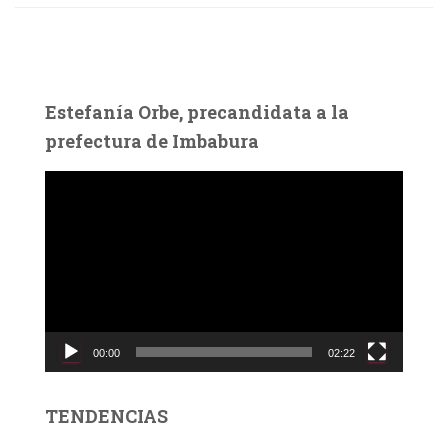
Estefanía Orbe, precandidata a la
prefectura de Imbabura
R
e
p
r
o
d
u
c
00:00
02:22
t
o
r
TENDENCIAS
d
e