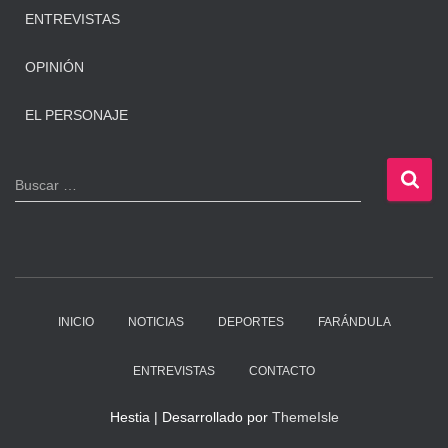
ENTREVISTAS
OPINIÓN
EL PERSONAJE
B
Buscar …
u
s
c
a
r
:
INICIO
NOTICIAS
DEPORTES
FARÁNDULA
ENTREVISTAS
CONTACTO
Hestia | Desarrollado por
ThemeIsle