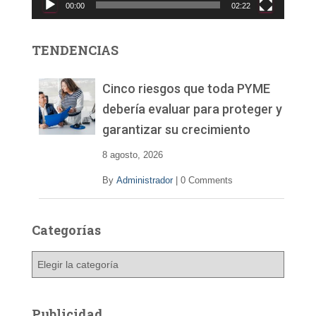
00:00
02:22
t
o
r
TENDENCIAS
d
e
v
Cinco riesgos que toda PYME
í
debería evaluar para proteger y
d
garantizar su crecimiento
e
o
8 agosto, 2026
By
Administrador
|
0 Comments
Categorías
C
a
t
e
Publicidad