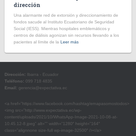
dirección
​Una alarmante red de extorsión y direccionamiento de
fondos sacude al Instituto Ecuatoriano de Seguridad
Social (IESS). Mientras hospitales emblemáticos y
centros de diálisis agonizan sin recursos llevando a los
pacientes al límite de la
Leer más
Dirección:
Ibarra - Ecuador
Teléfono:
099 718 4835
Email:
gerencia@expectativa.ec
<a href=”https://www.facebook.com/hashtag/emapasomostodos>
<img src=”http://www.expectativa.ec/wp-
content/uploads/2021/10/WhatsApp-Image-2021-10-08-at-
10.45.12-8.jpeg” alt=”” width=”1280″ height=”164″
class=”alignnone size-full wp-image-32500″ /></a>