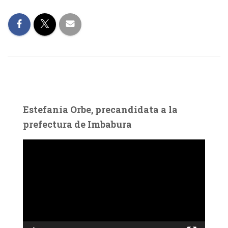
Estefanía Orbe, precandidata a la
prefectura de Imbabura
R
e
p
r
o
d
u
c