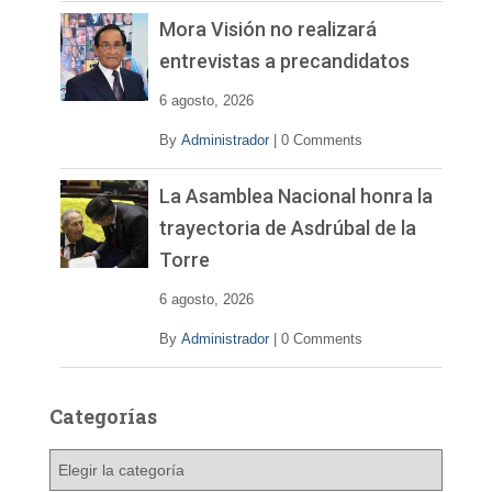
Mora Visión no realizará
entrevistas a precandidatos
6 agosto, 2026
By
Administrador
|
0 Comments
La Asamblea Nacional honra la
trayectoria de Asdrúbal de la
Torre
6 agosto, 2026
By
Administrador
|
0 Comments
Categorías
C
a