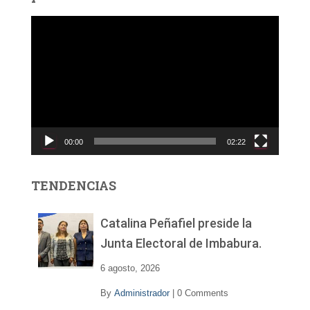
R
e
p
r
o
d
u
c
00:00
02:22
t
o
r
TENDENCIAS
d
e
v
Catalina Peñafiel preside la
í
Junta Electoral de Imbabura.
d
e
6 agosto, 2026
o
By
Administrador
|
0 Comments