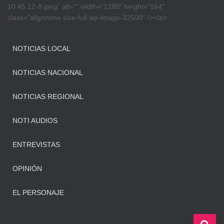
10.45.12-8.jpeg” alt=”” width=”1280″ height=”164″
class=”alignnone size-full wp-image-32500″ /></a>
NOTICIAS LOCAL
NOTICIAS NACIONAL
NOTICIAS REGIONAL
NOTI AUDIOS
ENTREVISTAS
OPINIÓN
EL PERSONAJE
B