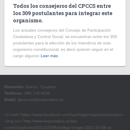
Todos los consejeros del CPCCS entre
los 309 postulantes para integrar este
organismo.
Los actuales consejeros del Consejo de Participación
Ciudadana y Control Social, se encuentran entre los 309
postulantes para la elección de los miembros de este
organismo constitucional, es decir quieren seguir en el
cargo algunos
Leer más
Dirección:
Ibarra - Ecuador
Teléfono:
099 718 4835
Email:
gerencia@expectativa.ec
<a href=”https://www.facebook.com/hashtag/emapasomostodos>
<img src=”http://www.expectativa.ec/wp-
content/uploads/2021/10/WhatsApp-Image-2021-10-08-at-