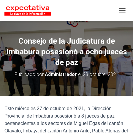
CAMB
Consejo de la Judicatura de
Imbabura posesionó a ocho jueces
de paz
Publicado por
Administrador
el
28 octubre, 2021
Este miércoles 27 de octubre de 2021, la Dirección
Provincial de Imbabura posesionó a 8 jueces de paz
pertenecientes a los sectores de Miguel Egas del cantón
Otavalo, Imbaya del cantón Antonio Ante, Pablo Atenas del