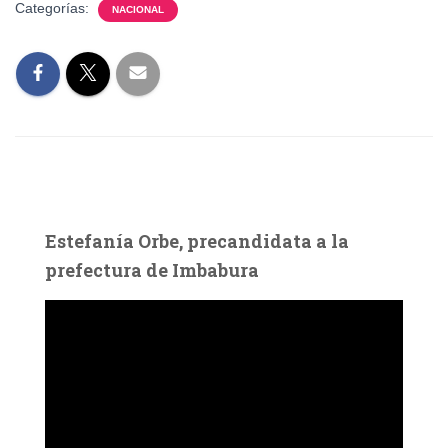
Categorías:
NACIONAL
Estefanía Orbe, precandidata a la
prefectura de Imbabura
R
e
p
r
o
d
u