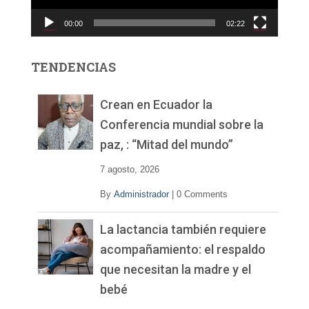
c
00:00
02:22
t
o
r
TENDENCIAS
d
e
v
Crean en Ecuador la
í
Conferencia mundial sobre la
d
paz, : “Mitad del mundo”
e
o
7 agosto, 2026
By
Administrador
|
0 Comments
La lactancia también requiere
acompañamiento: el respaldo
que necesitan la madre y el
bebé