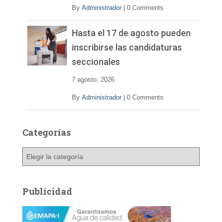
By
Administrador
|
0 Comments
Hasta el 17 de agosto pueden
inscribirse las candidaturas
seccionales
7 agosto, 2026
By
Administrador
|
0 Comments
Categorías
C
a
t
e
Publicidad
g
o
r