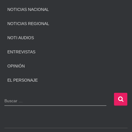
NOTICIAS NACIONAL
NOTICIAS REGIONAL
NOTI AUDIOS
ENTREVISTAS
OPINIÓN
EL PERSONAJE
B
Buscar …
u
s
c
a
r