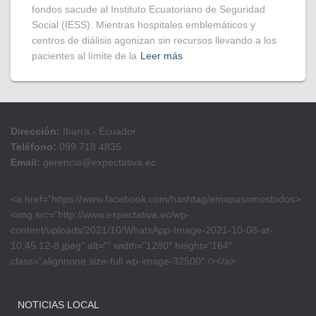
fondos sacude al Instituto Ecuatoriano de Seguridad
Social (IESS). Mientras hospitales emblemáticos y
centros de diálisis agonizan sin recursos llevando a los
pacientes al límite de la
Leer más
Dirección:
Ibarra - Ecuador
Teléfono:
099 718 4835
Email:
gerencia@expectativa.ec
<a href=”https://www.facebook.com/hashtag/emapasomostodos>
<img src=”http://www.expectativa.ec/wp-
content/uploads/2021/10/WhatsApp-Image-2021-10-08-at-
10.45.12-8.jpeg” alt=”” width=”1280″ height=”164″
class=”alignnone size-full wp-image-32500″ /></a>
NOTICIAS LOCAL