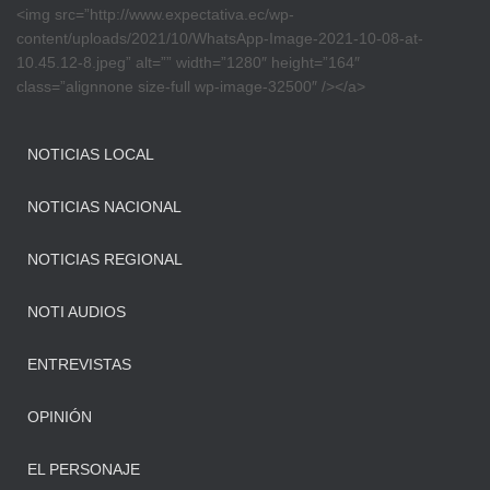
<img src=”http://www.expectativa.ec/wp-
content/uploads/2021/10/WhatsApp-Image-2021-10-08-at-
10.45.12-8.jpeg” alt=”” width=”1280″ height=”164″
class=”alignnone size-full wp-image-32500″ /></a>
NOTICIAS LOCAL
NOTICIAS NACIONAL
NOTICIAS REGIONAL
NOTI AUDIOS
ENTREVISTAS
OPINIÓN
EL PERSONAJE