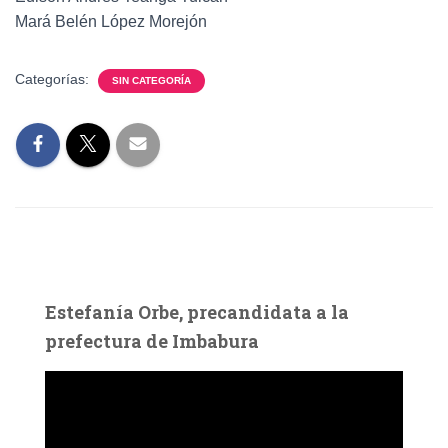
Mará Belén López Morejón
Categorías:
SIN CATEGORÍA
Estefanía Orbe, precandidata a la
prefectura de Imbabura
R
e
p
r