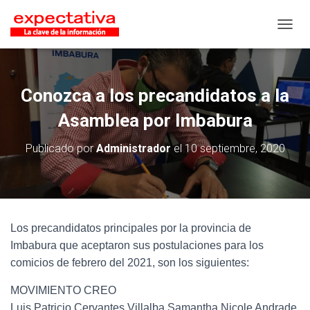
CAMB
Conozca a los precandidatos a la
Asamblea por Imbabura
Publicado por
Administrador
el
10 septiembre, 2020
Los precandidatos principales por la provincia de
Imbabura que aceptaron sus postulaciones para los
comicios de febrero del 2021, son los siguientes:
MOVIMIENTO CREO
Luis Patricio Cervantes Villalba Samantha Nicole Andrade