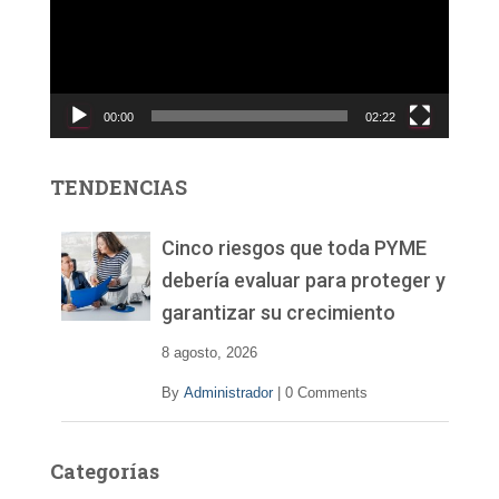
o
d
u
c
00:00
02:22
t
o
r
TENDENCIAS
d
e
v
Cinco riesgos que toda PYME
í
debería evaluar para proteger y
d
garantizar su crecimiento
e
o
8 agosto, 2026
By
Administrador
|
0 Comments
Categorías