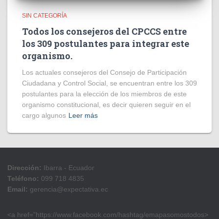
SIN CATEGORÍA
Todos los consejeros del CPCCS entre
los 309 postulantes para integrar este
organismo.
Los actuales consejeros del Consejo de Participación
Ciudadana y Control Social, se encuentran entre los 309
postulantes para la elección de los miembros de este
organismo constitucional, es decir quieren seguir en el
cargo algunos
Leer más
Dirección:
Ibarra - Ecuador
Teléfono:
099 718 4835
Email:
gerencia@expectativa.ec
<a href=”https://www.facebook.com/hashtag/emapasomostodos>