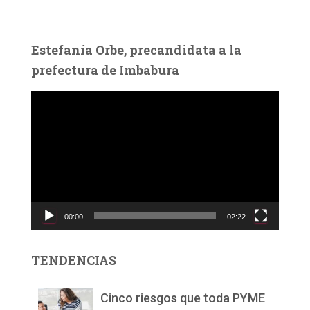
Estefanía Orbe, precandidata a la
prefectura de Imbabura
R
e
p
r
o
d
u
c
00:00
02:22
t
o
r
TENDENCIAS
d
e
v
Cinco riesgos que toda PYME