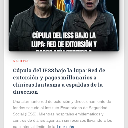
NACIONAL
Cúpula del IESS bajo la lupa: Red de
extorsión y pagos millonarios a
clínicas fantasma a espaldas de la
dirección
​Una alarmante red de extorsión y direccionamiento de
fondos sacude al Instituto Ecuatoriano de Seguridad
Social (IESS). Mientras hospitales emblemáticos y
centros de diálisis agonizan sin recursos llevando a los
pacientes al límite de la
Leer más