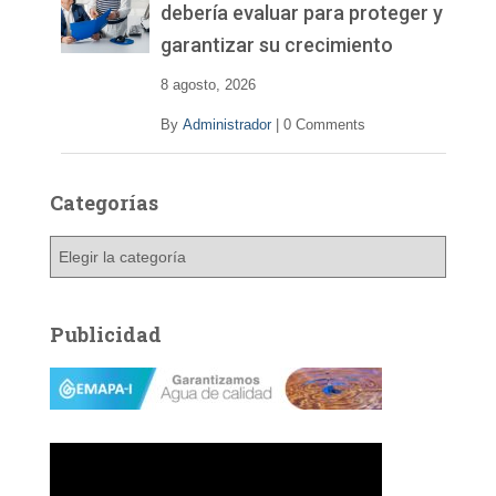
í
debería evaluar para proteger y
d
garantizar su crecimiento
e
o
8 agosto, 2026
By
Administrador
|
0 Comments
Categorías
C
a
t
e
Publicidad
g
o
r
í
a
s