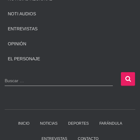
NOTI AUDIOS
ENTREVISTAS
OPINIÓN
EL PERSONAJE
B
Buscar …
u
s
c
a
r
:
INICIO
NOTICIAS
DEPORTES
FARÁNDULA
ENTREVISTAS
CONTACTO