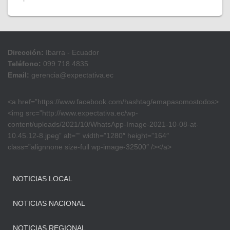
Dirección:
Ibarra - Ecuador
Teléfono:
099 718 4835
Email:
gerencia@expectativa.ec
<a href=”https://www.facebook.com/hashtag/emapasomostodos>
<img src=”http://www.expectativa.ec/wp-
content/uploads/2021/10/WhatsApp-Image-2021-10-08-at-
10.45.12-8.jpeg” alt=”” width=”1280″ height=”164″
class=”alignnone size-full wp-image-32500″ /></a>
NOTICIAS LOCAL
NOTICIAS NACIONAL
NOTICIAS REGIONAL