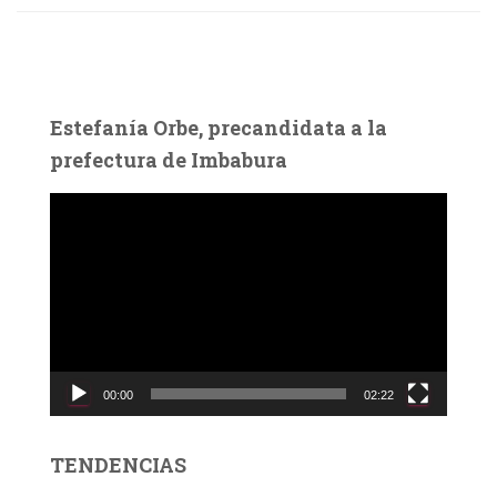
Estefanía Orbe, precandidata a la
prefectura de Imbabura
R
e
p
r
o
d
u
c
00:00
02:22
t
o
r
TENDENCIAS
d