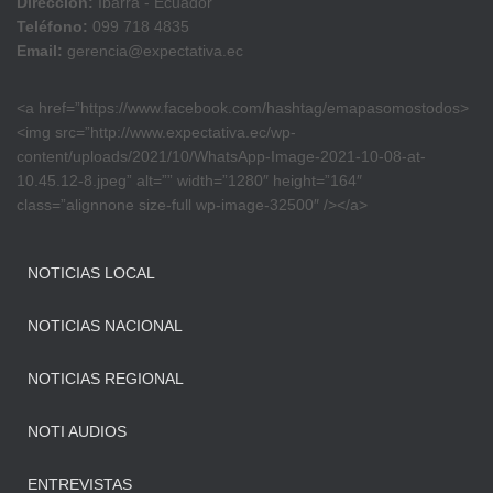
Dirección:
Ibarra - Ecuador
Teléfono:
099 718 4835
Email:
gerencia@expectativa.ec
<a href=”https://www.facebook.com/hashtag/emapasomostodos>
<img src=”http://www.expectativa.ec/wp-
content/uploads/2021/10/WhatsApp-Image-2021-10-08-at-
10.45.12-8.jpeg” alt=”” width=”1280″ height=”164″
class=”alignnone size-full wp-image-32500″ /></a>
NOTICIAS LOCAL
NOTICIAS NACIONAL
NOTICIAS REGIONAL
NOTI AUDIOS
ENTREVISTAS