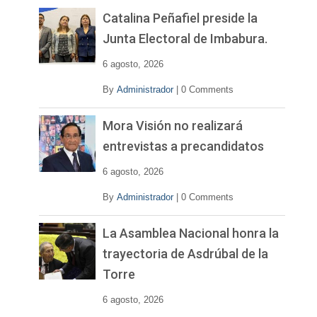
e
v
Catalina Peñafiel preside la
í
Junta Electoral de Imbabura.
d
e
6 agosto, 2026
o
By
Administrador
|
0 Comments
Mora Visión no realizará
entrevistas a precandidatos
6 agosto, 2026
By
Administrador
|
0 Comments
La Asamblea Nacional honra la
trayectoria de Asdrúbal de la
Torre
6 agosto, 2026