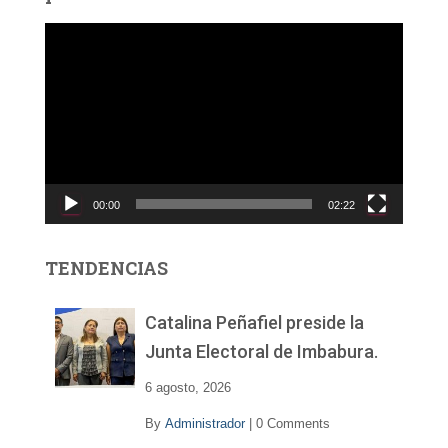
R
e
p
r
o
d
u
c
00:00
02:22
t
o
r
TENDENCIAS
d
e
v
Catalina Peñafiel preside la
í
Junta Electoral de Imbabura.
d
e
6 agosto, 2026
o
By
Administrador
|
0 Comments