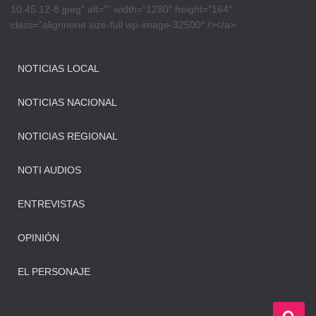
10.45.12-8.jpeg” alt=”” width=”1280″ height=”164″
class=”alignnone size-full wp-image-32500″ /></a>
NOTICIAS LOCAL
NOTICIAS NACIONAL
NOTICIAS REGIONAL
NOTI AUDIOS
ENTREVISTAS
OPINIÓN
EL PERSONAJE
B