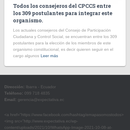
Todos los consejeros del CPCCS entre
los 309 postulantes para integrar este
organismo.
Los actuales consejeros del Consejo de Participación
Ciudadana y Control Social, se encuentran entre los 309
postulantes para la elección de los miembros de este
organismo constitucional, es decir quieren seguir en el
cargo algunos
Leer más
Dirección:
Ibarra - Ecuador
Teléfono:
099 718 4835
Email:
gerencia@expectativa.ec
<a href=”https://www.facebook.com/hashtag/emapasomostodos>
<img src=”http://www.expectativa.ec/wp-
content/uploads/2021/10/WhatsApp-Image-2021-10-08-at-