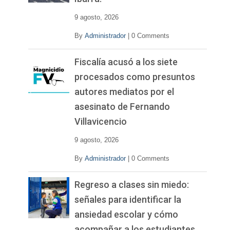
e
o
9 agosto, 2026
By
Administrador
|
0 Comments
Fiscalía acusó a los siete
procesados como presuntos
autores mediatos por el
asesinato de Fernando
Villavicencio
9 agosto, 2026
By
Administrador
|
0 Comments
Regreso a clases sin miedo:
señales para identificar la
ansiedad escolar y cómo
acompañar a los estudiantes