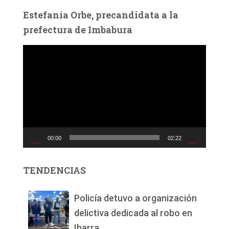
Estefanía Orbe, precandidata a la
prefectura de Imbabura
R
e
p
r
o
d
u
c
00:00
02:22
t
o
r
TENDENCIAS
d
e
v
Policía detuvo a organización
í
delictiva dedicada al robo en
d
Ibarra.