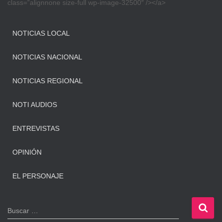
class=”alignnone size-full wp-image-32500″ /></a>
NOTICIAS LOCAL
NOTICIAS NACIONAL
NOTICIAS REGIONAL
NOTI AUDIOS
ENTREVISTAS
OPINIÓN
EL PERSONAJE
B
Buscar …
u