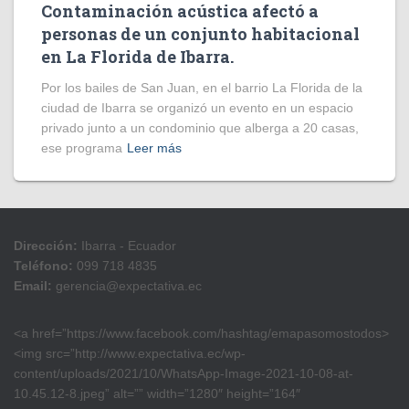
Contaminación acústica afectó a
personas de un conjunto habitacional
en La Florida de Ibarra.
Por los bailes de San Juan, en el barrio La Florida de la
ciudad de Ibarra se organizó un evento en un espacio
privado junto a un condominio que alberga a 20 casas,
ese programa
Leer más
Dirección:
Ibarra - Ecuador
Teléfono:
099 718 4835
Email:
gerencia@expectativa.ec
<a href=”https://www.facebook.com/hashtag/emapasomostodos>
<img src=”http://www.expectativa.ec/wp-
content/uploads/2021/10/WhatsApp-Image-2021-10-08-at-
10.45.12-8.jpeg” alt=”” width=”1280″ height=”164″