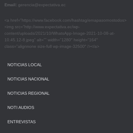
Email:
gerencia@expectativa.ec
<a href=”https://www.facebook.com/hashtag/emapasomostodos>
<img src=”http://www.expectativa.ec/wp-
content/uploads/2021/10/WhatsApp-Image-2021-10-08-at-
10.45.12-8.jpeg” alt=”” width=”1280″ height=”164″
class=”alignnone size-full wp-image-32500″ /></a>
NOTICIAS LOCAL
NOTICIAS NACIONAL
NOTICIAS REGIONAL
NOTI AUDIOS
ENTREVISTAS