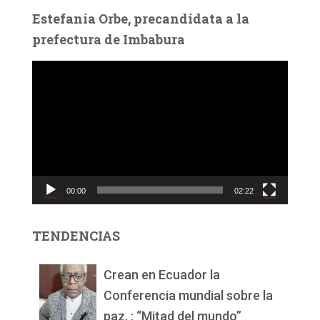
Estefanía Orbe, precandidata a la
prefectura de Imbabura
R
e
p
r
o
d
u
c
00:00
02:22
t
o
r
TENDENCIAS
d
e
v
Crean en Ecuador la
í
Conferencia mundial sobre la
d
paz, : “Mitad del mundo”
e