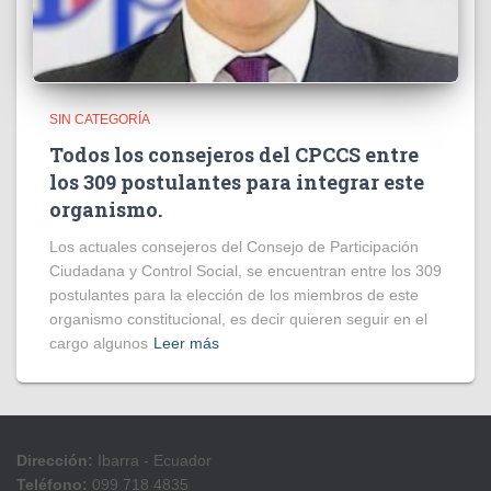
SIN CATEGORÍA
Todos los consejeros del CPCCS entre
los 309 postulantes para integrar este
organismo.
Los actuales consejeros del Consejo de Participación
Ciudadana y Control Social, se encuentran entre los 309
postulantes para la elección de los miembros de este
organismo constitucional, es decir quieren seguir en el
cargo algunos
Leer más
Dirección:
Ibarra - Ecuador
Teléfono:
099 718 4835