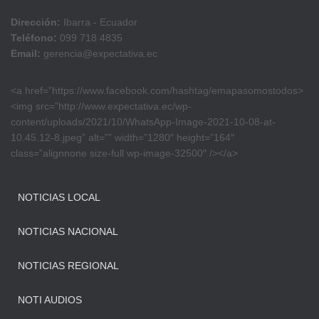
Dirección:
Ibarra - Ecuador
Teléfono:
099 718 4835
Email:
gerencia@expectativa.ec
<a href=”https://www.facebook.com/hashtag/emapasomostodos>
<img src=”http://www.expectativa.ec/wp-
content/uploads/2021/10/WhatsApp-Image-2021-10-08-at-
10.45.12-8.jpeg” alt=”” width=”1280″ height=”164″
class=”alignnone size-full wp-image-32500″ /></a>
NOTICIAS LOCAL
NOTICIAS NACIONAL
NOTICIAS REGIONAL
NOTI AUDIOS