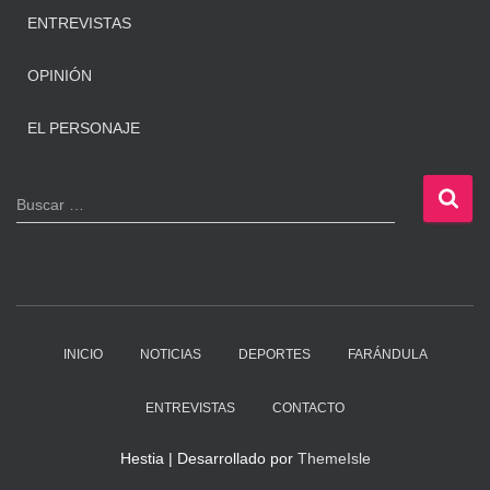
ENTREVISTAS
OPINIÓN
EL PERSONAJE
B
Buscar …
u
s
c
a
r
:
INICIO
NOTICIAS
DEPORTES
FARÁNDULA
ENTREVISTAS
CONTACTO
Hestia | Desarrollado por
ThemeIsle