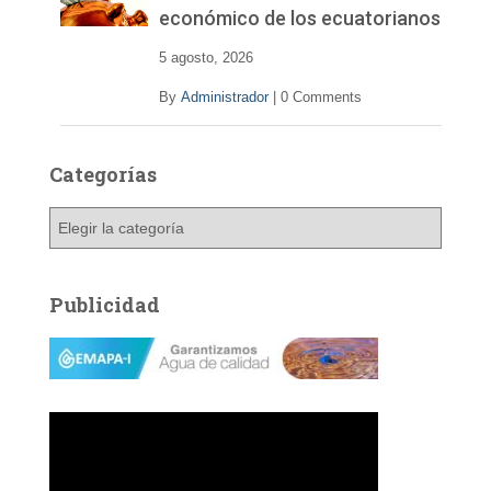
económico de los ecuatorianos
5 agosto, 2026
By
Administrador
|
0 Comments
Categorías
C
a
t
e
Publicidad
g
o
r
í
a
s