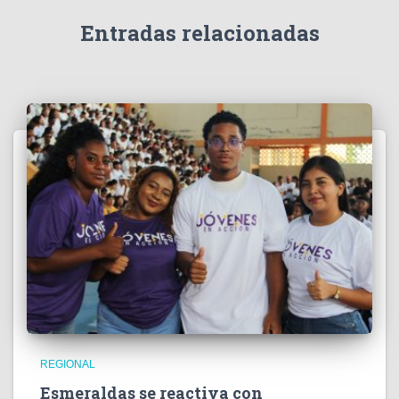
d
e
Entradas relacionadas
o
REGIONAL
Esmeraldas se reactiva con