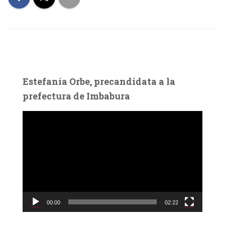
Estefanía Orbe, precandidata a la
prefectura de Imbabura
R
e
p
r
o
d
u
c
00:00
02:22
t
o