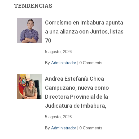
r
TENDENCIAS
d
e
v
Correísmo en Imbabura apunta
í
a una alianza con Juntos, listas
d
70
e
o
5 agosto, 2026
By
Administrador
|
0 Comments
Andrea Estefanía Chica
Campuzano, nueva como
Directora Provincial de la
Judicatura de Imbabura,
5 agosto, 2026
By
Administrador
|
0 Comments