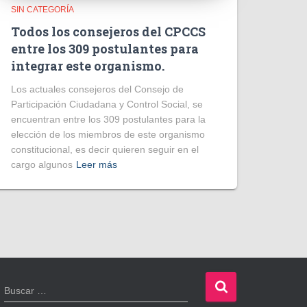
SIN CATEGORÍA
Todos los consejeros del CPCCS
entre los 309 postulantes para
integrar este organismo.
Los actuales consejeros del Consejo de
Participación Ciudadana y Control Social, se
encuentran entre los 309 postulantes para la
elección de los miembros de este organismo
constitucional, es decir quieren seguir en el
cargo algunos
Leer más
B
Buscar …
u