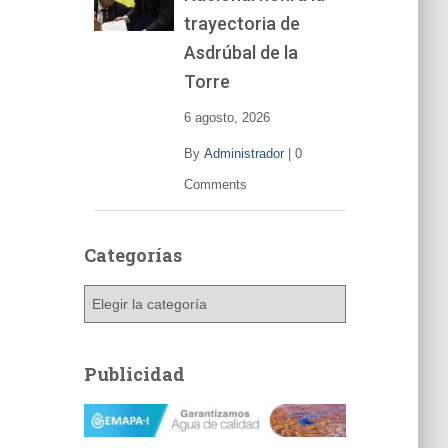
trayectoria de
Asdrúbal de la
Torre
6 agosto, 2026
By
Administrador
|
0
Comments
Categorías
C
a
t
e
Publicidad
g
o
r