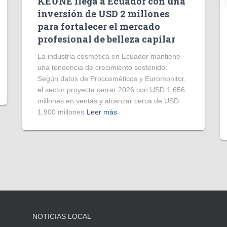
KEUNE llega a Ecuador con una
inversión de USD 2 millones
para fortalecer el mercado
profesional de belleza capilar
La industria cosmética en Ecuador mantiene
una tendencia de crecimiento sostenido.
Según datos de Procosméticos y Euromonitor,
el sector proyecta cerrar 2026 con USD 1.656
millones en ventas y alcanzar cerca de USD
1.900 millones
Leer más
NOTICIAS LOCAL