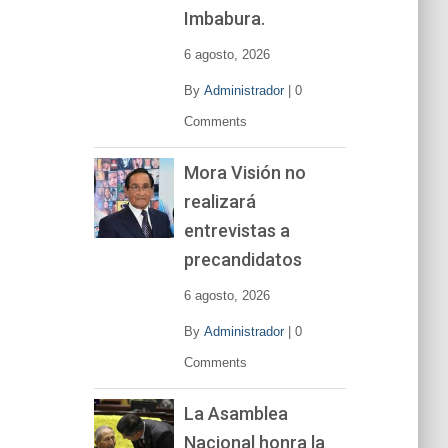
í
Imbabura.
d
e
6 agosto, 2026
o
By
Administrador
|
0
Comments
Mora Visión no
realizará
entrevistas a
precandidatos
6 agosto, 2026
By
Administrador
|
0
Comments
La Asamblea
Nacional honra la