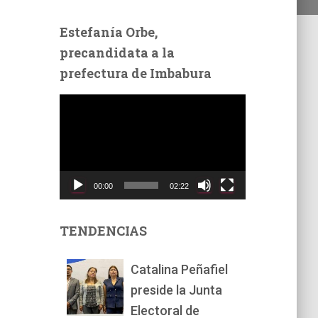
Estefanía Orbe,
precandidata a la
prefectura de Imbabura
R
e
p
r
o
d
00:00
02:22
u
c
t
TENDENCIAS
o
r
Catalina Peñafiel
d
preside la Junta
e
v
Electoral de