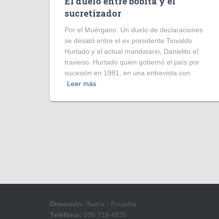
El duelo entre bobita y el
sucretizador
Por el Muérgano. Un duelo de declaraciones
se desató entre el ex presidente Tiovaldo
Hurtado y el actual mandatario, Danielito el
travieso. Hurtado quien gobernó el país por
sucesión en 1981, en una entrevista con
Leer más
Dirección:
Ibarra - Ecuador
Teléfono:
099 718 4835