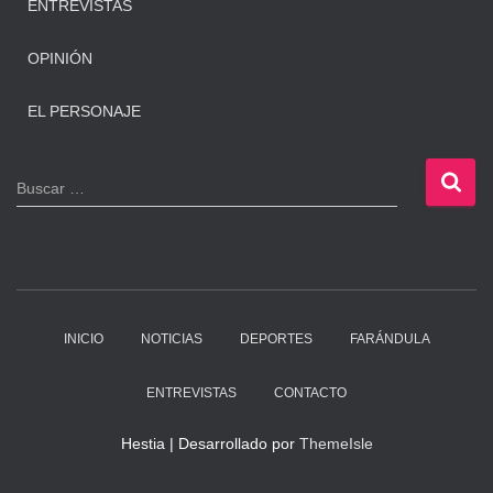
ENTREVISTAS
OPINIÓN
EL PERSONAJE
B
Buscar …
u
s
c
a
r
:
INICIO
NOTICIAS
DEPORTES
FARÁNDULA
ENTREVISTAS
CONTACTO
Hestia | Desarrollado por
ThemeIsle