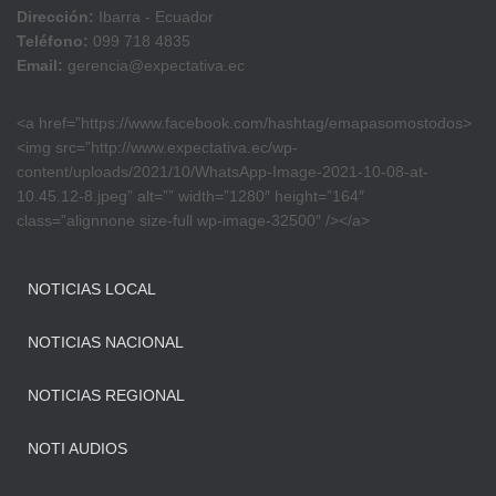
Dirección:
Ibarra - Ecuador
Teléfono:
099 718 4835
Email:
gerencia@expectativa.ec
<a href=”https://www.facebook.com/hashtag/emapasomostodos>
<img src=”http://www.expectativa.ec/wp-
content/uploads/2021/10/WhatsApp-Image-2021-10-08-at-
10.45.12-8.jpeg” alt=”” width=”1280″ height=”164″
class=”alignnone size-full wp-image-32500″ /></a>
NOTICIAS LOCAL
NOTICIAS NACIONAL
NOTICIAS REGIONAL
NOTI AUDIOS