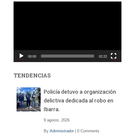
R
e
p
r
o
d
u
c
00:00
02:22
t
o
r
TENDENCIAS
d
e
v
Policía detuvo a organización
í
delictiva dedicada al robo en
d
Ibarra.
e
o
9 agosto, 2026
By
Administrador
|
0 Comments