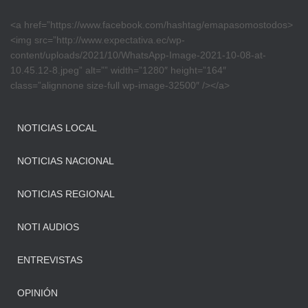
<a href=”https://www.facebook.com/hashtag/emapasomostodos>
<img src=”http://www.expectativa.ec/wp-
content/uploads/2021/10/WhatsApp-Image-2021-10-08-at-
10.45.12-8.jpeg” alt=”” width=”1280″ height=”164″
class=”alignnone size-full wp-image-32500″ /></a>
NOTICIAS LOCAL
NOTICIAS NACIONAL
NOTICIAS REGIONAL
NOTI AUDIOS
ENTREVISTAS
OPINIÓN