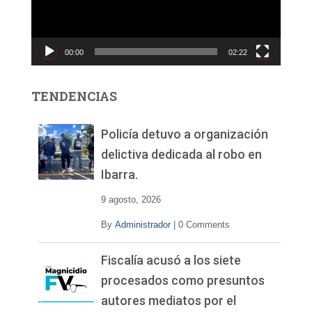
d
u
c
00:00
02:22
t
o
r
TENDENCIAS
d
e
v
Policía detuvo a organización
í
delictiva dedicada al robo en
d
Ibarra.
e
o
9 agosto, 2026
By
Administrador
|
0 Comments
Fiscalía acusó a los siete
procesados como presuntos
autores mediatos por el