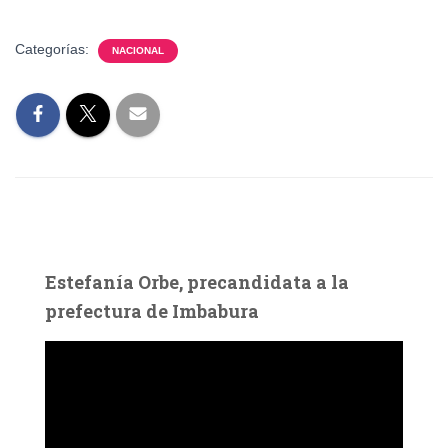
Categorías:
NACIONAL
Estefanía Orbe, precandidata a la
prefectura de Imbabura
R
e
p
r
o