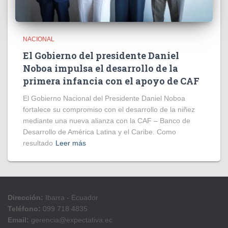
NACIONAL
El Gobierno del presidente Daniel
Noboa impulsa el desarrollo de la
primera infancia con el apoyo de CAF
El Gobierno Nacional del Presidente Daniel Noboa
fortalece su compromiso con el desarrollo de la niñez
mediante una nueva alianza con la CAF – Banco de
Desarrollo de América Latina y el Caribe. Como
resultado
Leer más
Dirección:
Ibarra - Ecuador
Teléfono:
099 718 4835
Email:
gerencia@expectativa.ec