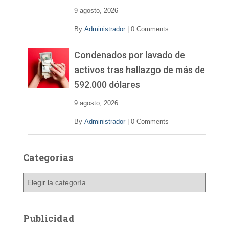
9 agosto, 2026
By
Administrador
|
0 Comments
Condenados por lavado de
activos tras hallazgo de más de
592.000 dólares
9 agosto, 2026
By
Administrador
|
0 Comments
Categorías
C
a
t
e
Publicidad
g