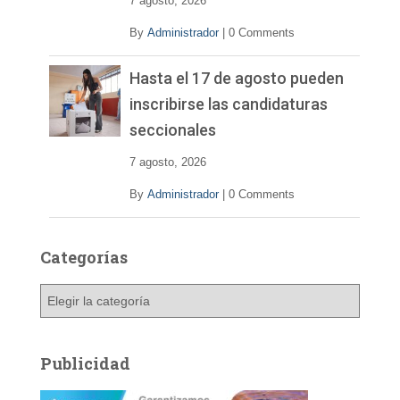
7 agosto, 2026
By
Administrador
|
0 Comments
Hasta el 17 de agosto pueden
inscribirse las candidaturas
seccionales
7 agosto, 2026
By
Administrador
|
0 Comments
Categorías
C
a
t
e
Publicidad
g
o