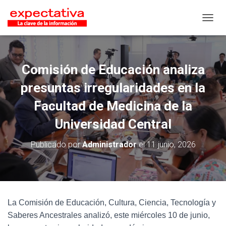
CAMB
Comisión de Educación analiza
presuntas irregularidades en la
Facultad de Medicina de la
Universidad Central
Publicado por
Administrador
el
11 junio, 2026
La Comisión de Educación, Cultura, Ciencia, Tecnología y
Saberes Ancestrales analizó, este miércoles 10 de junio,