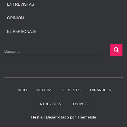
ENTREVISTAS
OPINIÓN
EL PERSONAJE
B
Buscar …
u
s
c
a
r
:
INICIO
NOTICIAS
DEPORTES
FARÁNDULA
ENTREVISTAS
CONTACTO
Hestia | Desarrollado por
ThemeIsle