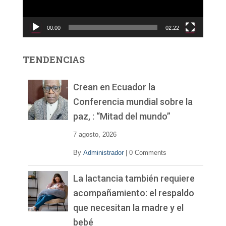
u
c
00:00
02:22
t
o
r
TENDENCIAS
d
e
v
Crean en Ecuador la
í
Conferencia mundial sobre la
d
paz, : “Mitad del mundo”
e
o
7 agosto, 2026
By
Administrador
|
0 Comments
La lactancia también requiere
acompañamiento: el respaldo
que necesitan la madre y el
bebé