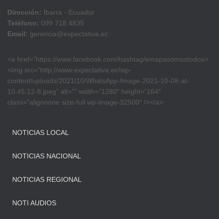
Dirección:
Ibarra - Ecuador
Teléfono:
099 718 4835
Email:
gerencia@expectativa.ec
<a href=”https://www.facebook.com/hashtag/emapasomostodos>
<img src=”http://www.expectativa.ec/wp-
content/uploads/2021/10/WhatsApp-Image-2021-10-08-at-
10.45.12-8.jpeg” alt=”” width=”1280″ height=”164″
class=”alignnone size-full wp-image-32500″ /></a>
NOTICIAS LOCAL
NOTICIAS NACIONAL
NOTICIAS REGIONAL
NOTI AUDIOS