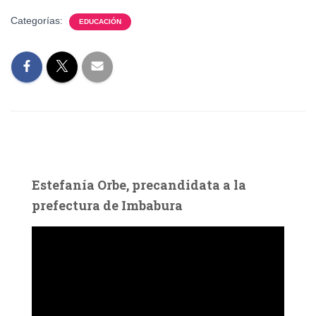
Categorías:
EDUCACIÓN
Estefanía Orbe, precandidata a la
prefectura de Imbabura
R
e
p
r
o
d