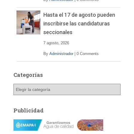
Hasta el 17 de agosto pueden
inscribirse las candidaturas
seccionales
7 agosto, 2026
By
Administrador
|
0 Comments
Categorías
C
a
t
e
Publicidad
g
o
r
í