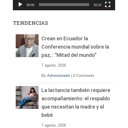
00:00
02:22
t
o
r
TENDENCIAS
d
e
v
Crean en Ecuador la
í
Conferencia mundial sobre la
d
paz, : “Mitad del mundo”
e
o
7 agosto, 2026
By
Administrador
|
0 Comments
La lactancia también requiere
acompañamiento: el respaldo
que necesitan la madre y el
bebé
7 agosto, 2026