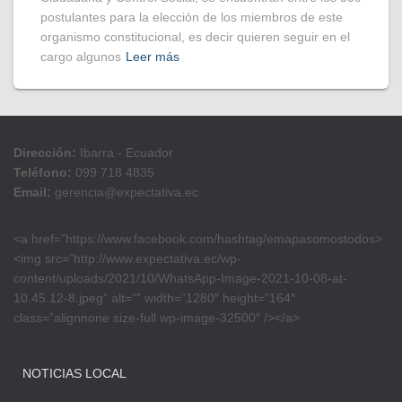
postulantes para la elección de los miembros de este
organismo constitucional, es decir quieren seguir en el
cargo algunos
Leer más
Dirección:
Ibarra - Ecuador
Teléfono:
099 718 4835
Email:
gerencia@expectativa.ec
<a href=”https://www.facebook.com/hashtag/emapasomostodos>
<img src=”http://www.expectativa.ec/wp-
content/uploads/2021/10/WhatsApp-Image-2021-10-08-at-
10.45.12-8.jpeg” alt=”” width=”1280″ height=”164″
class=”alignnone size-full wp-image-32500″ /></a>
NOTICIAS LOCAL