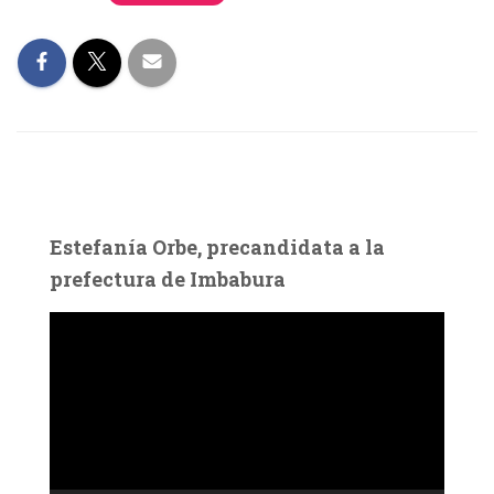
Estefanía Orbe, precandidata a la
prefectura de Imbabura
R
e
p
r
o
d
u
c