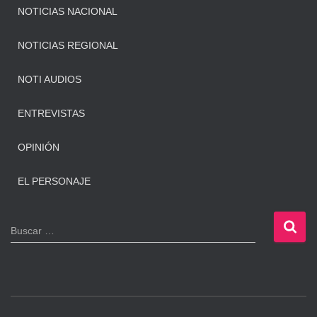
NOTICIAS NACIONAL
NOTICIAS REGIONAL
NOTI AUDIOS
ENTREVISTAS
OPINIÓN
EL PERSONAJE
B
Buscar …
u
s
c
a
r