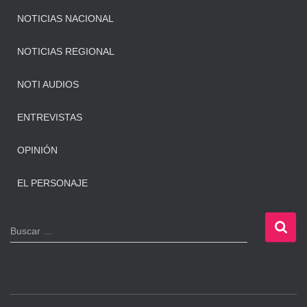
NOTICIAS NACIONAL
NOTICIAS REGIONAL
NOTI AUDIOS
ENTREVISTAS
OPINIÓN
EL PERSONAJE
B
Buscar …
u
s
c
a
r