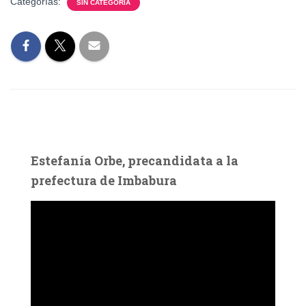
Categorías:
SIN CATEGORÍA
Estefanía Orbe, precandidata a la
prefectura de Imbabura
R
e
p
r
o
d
u