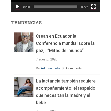
c
00:00
02:22
t
o
r
TENDENCIAS
d
e
v
Crean en Ecuador la
í
Conferencia mundial sobre la
d
paz, : “Mitad del mundo”
e
o
7 agosto, 2026
By
Administrador
|
0 Comments
La lactancia también requiere
acompañamiento: el respaldo
que necesitan la madre y el
bebé