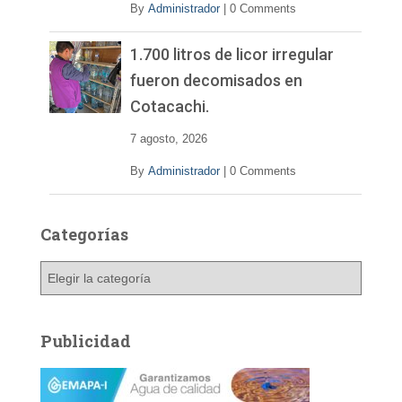
By
Administrador
|
0 Comments
1.700 litros de licor irregular
fueron decomisados en
Cotacachi.
7 agosto, 2026
By
Administrador
|
0 Comments
Categorías
C
a
t
e
Publicidad
g
o
r