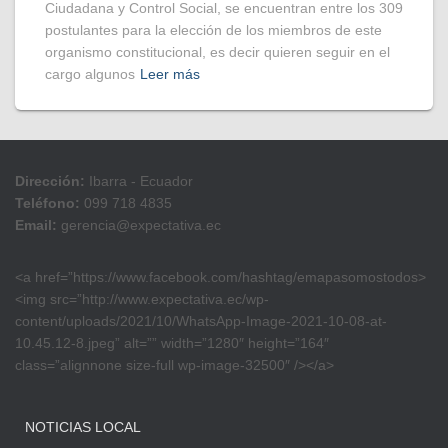
Ciudadana y Control Social, se encuentran entre los 309
postulantes para la elección de los miembros de este
organismo constitucional, es decir quieren seguir en el
cargo algunos
Leer más
Dirección:
Ibarra - Ecuador
Teléfono:
099 718 4835
Email:
gerencia@expectativa.ec
<a href=”https://www.facebook.com/hashtag/emapasomostodos>
<img src=”http://www.expectativa.ec/wp-
content/uploads/2021/10/WhatsApp-Image-2021-10-08-at-
10.45.12-8.jpeg” alt=”” width=”1280″ height=”164″
class=”alignnone size-full wp-image-32500″ /></a>
NOTICIAS LOCAL