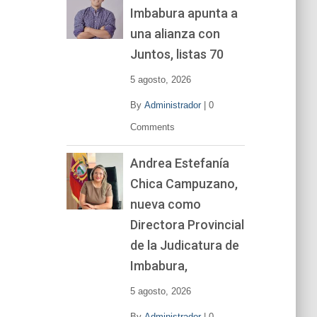
Imbabura apunta a
e
v
una alianza con
í
Juntos, listas 70
d
e
5 agosto, 2026
o
By
Administrador
|
0
Comments
Andrea Estefanía
Chica Campuzano,
nueva como
Directora Provincial
de la Judicatura de
Imbabura,
5 agosto, 2026
By
Administrador
|
0