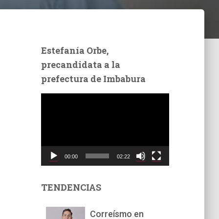
Estefanía Orbe,
precandidata a la
prefectura de Imbabura
R
e
p
r
o
d
00:00
02:22
u
c
t
TENDENCIAS
o
r
Correísmo en
d