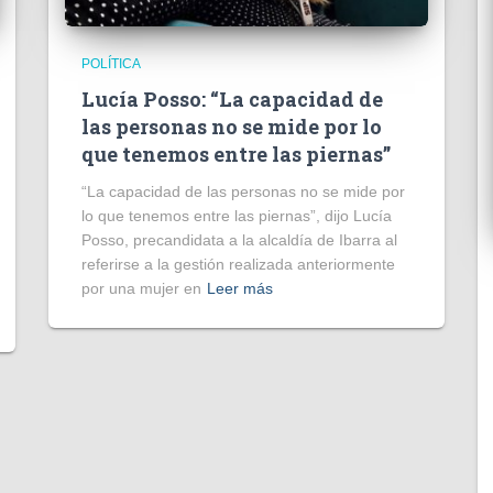
POLÍTICA
Lucía Posso: “La capacidad de
las personas no se mide por lo
que tenemos entre las piernas”
“La capacidad de las personas no se mide por
lo que tenemos entre las piernas”, dijo Lucía
Posso, precandidata a la alcaldía de Ibarra al
referirse a la gestión realizada anteriormente
por una mujer en
Leer más