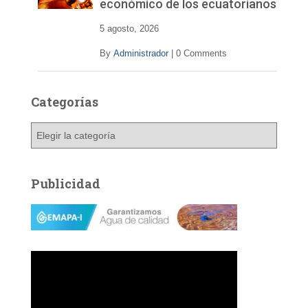
económico de los ecuatorianos
5 agosto, 2026
By
Administrador
|
0 Comments
Categorías
C
a
t
e
Publicidad
g
o
r
í
a
s