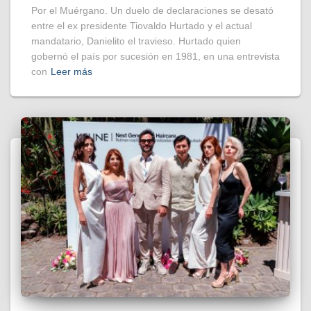
Por el Muérgano. Un duelo de declaraciones se desató
entre el ex presidente Tiovaldo Hurtado y el actual
mandatario, Danielito el travieso. Hurtado quien
gobernó el país por sucesión en 1981, en una entrevista
con
Leer más