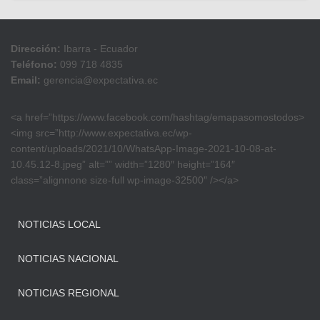
Dirección:
Ibarra - Ecuador
Teléfono:
099 718 4835
Email:
gerencia@expectativa.ec
<a href=”https://www.facebook.com/hashtag/emapasomostodos>
<img src=”http://www.expectativa.ec/wp-
content/uploads/2021/10/WhatsApp-Image-2021-10-08-at-
10.45.12-8.jpeg” alt=”” width=”1280″ height=”164″
class=”alignnone size-full wp-image-32500″ /></a>
NOTICIAS LOCAL
NOTICIAS NACIONAL
NOTICIAS REGIONAL