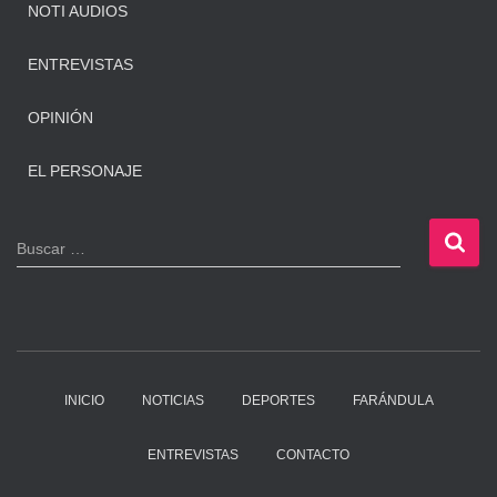
NOTI AUDIOS
ENTREVISTAS
OPINIÓN
EL PERSONAJE
B
Buscar …
u
s
c
a
r
:
INICIO
NOTICIAS
DEPORTES
FARÁNDULA
ENTREVISTAS
CONTACTO