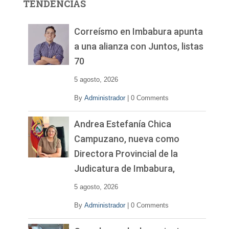
TENDENCIAS
d
e
v
Correísmo en Imbabura apunta
í
a una alianza con Juntos, listas
d
70
e
o
5 agosto, 2026
By
Administrador
|
0 Comments
Andrea Estefanía Chica
Campuzano, nueva como
Directora Provincial de la
Judicatura de Imbabura,
5 agosto, 2026
By
Administrador
|
0 Comments