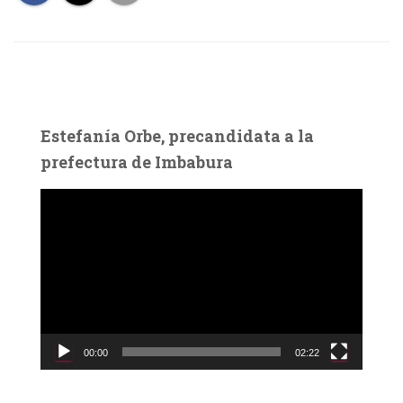
Estefanía Orbe, precandidata a la
prefectura de Imbabura
R
e
p
r
o
d
u
c
00:00
02:22
t
o
r