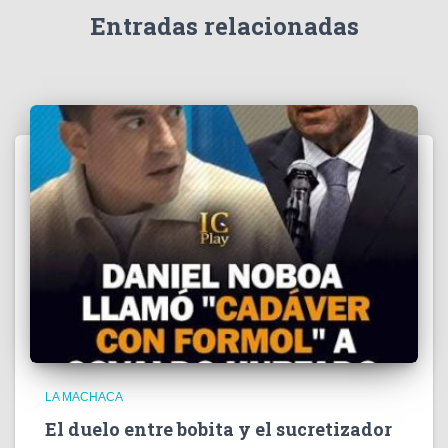
e
Entradas relacionadas
o
LA MACHACA
El duelo entre bobita y el sucretizador