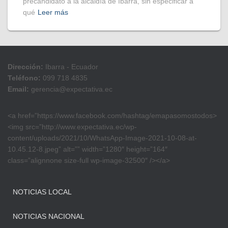
precandidato a la alcaldía de Ibarra, sin especificar a
qué
Leer más
Dirección:
Ibarra - Ecuador
Teléfono:
099 718 4835
Email:
gerencia@expectativa.ec
<a href=”https://www.facebook.com/hashtag/emapasomostodos>
<img src=”http://www.expectativa.ec/wp-
content/uploads/2021/10/WhatsApp-Image-2021-10-08-at-
10.45.12-8.jpeg” alt=”” width=”1280″ height=”164″
class=”alignnone size-full wp-image-32500″ /></a>
NOTICIAS LOCAL
NOTICIAS NACIONAL