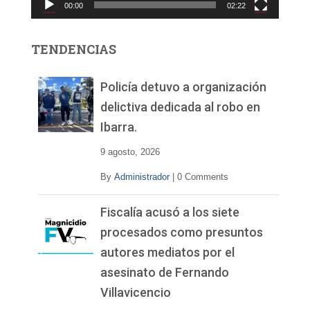
00:00
02:22
t
o
r
TENDENCIAS
d
e
v
Policía detuvo a organización
í
delictiva dedicada al robo en
d
Ibarra.
e
o
9 agosto, 2026
By
Administrador
|
0 Comments
Fiscalía acusó a los siete
procesados como presuntos
autores mediatos por el
asesinato de Fernando
Villavicencio