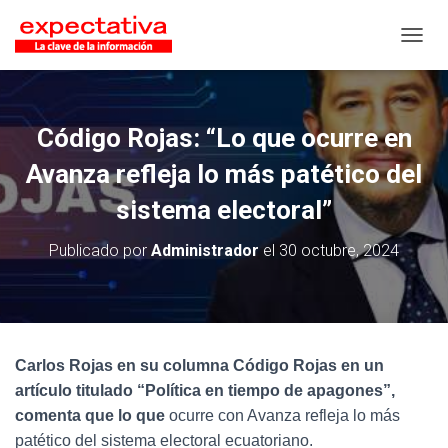
CAMB
Código Rojas: “Lo que ocurre en
Avanza refleja lo más patético del
sistema electoral”
Publicado por
Administrador
el
30 octubre, 2024
Carlos Rojas en su columna Código Rojas en un
artículo titulado “Política en tiempo de apagones”,
comenta que lo que
ocurre con Avanza refleja lo más
patético del sistema electoral ecuatoriano.