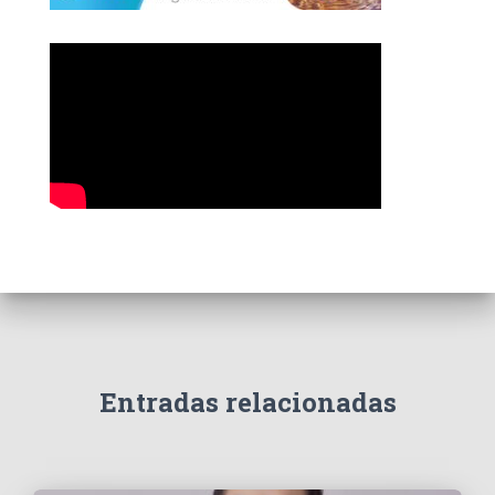
í
a
s
Entradas relacionadas