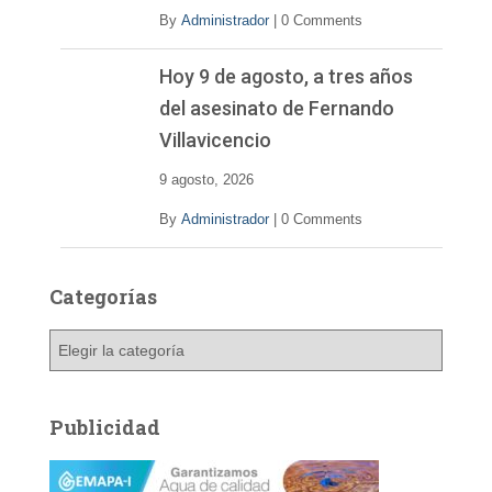
By
Administrador
|
0 Comments
Hoy 9 de agosto, a tres años
del asesinato de Fernando
Villavicencio
9 agosto, 2026
By
Administrador
|
0 Comments
Categorías
C
a
t
e
Publicidad
g
o
r