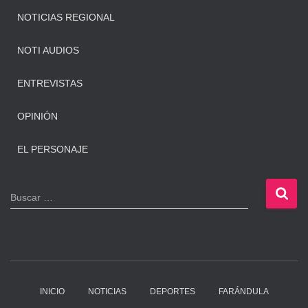
NOTICIAS REGIONAL
NOTI AUDIOS
ENTREVISTAS
OPINIÓN
EL PERSONAJE
B
Buscar …
u
s
c
a
r
:
INICIO
NOTICIAS
DEPORTES
FARÁNDULA