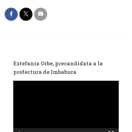
Estefanía Orbe, precandidata a la
prefectura de Imbabura
R
e
p
r
o
d
u
c