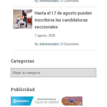
By
Administrador
|
0 Comments
Hasta el 17 de agosto pueden
inscribirse las candidaturas
seccionales
7 agosto, 2026
By
Administrador
|
0 Comments
Categorías
C
a
t
e
Publicidad
g
o
r