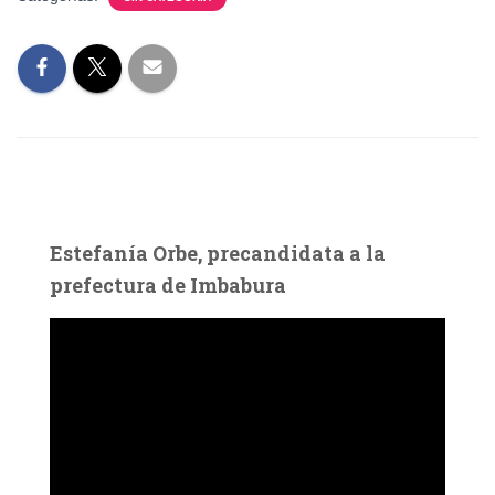
Estefanía Orbe, precandidata a la
prefectura de Imbabura
R
e
p
r
o
d
u