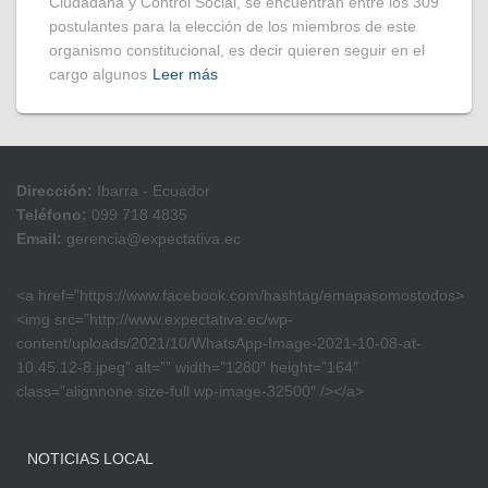
Ciudadana y Control Social, se encuentran entre los 309
postulantes para la elección de los miembros de este
organismo constitucional, es decir quieren seguir en el
cargo algunos
Leer más
Dirección:
Ibarra - Ecuador
Teléfono:
099 718 4835
Email:
gerencia@expectativa.ec
<a href=”https://www.facebook.com/hashtag/emapasomostodos>
<img src=”http://www.expectativa.ec/wp-
content/uploads/2021/10/WhatsApp-Image-2021-10-08-at-
10.45.12-8.jpeg” alt=”” width=”1280″ height=”164″
class=”alignnone size-full wp-image-32500″ /></a>
NOTICIAS LOCAL