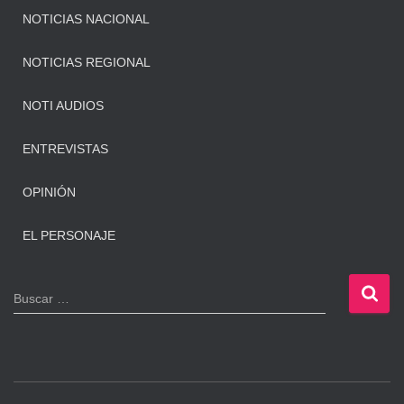
NOTICIAS NACIONAL
NOTICIAS REGIONAL
NOTI AUDIOS
ENTREVISTAS
OPINIÓN
EL PERSONAJE
B
Buscar …
u
s
c
a
r