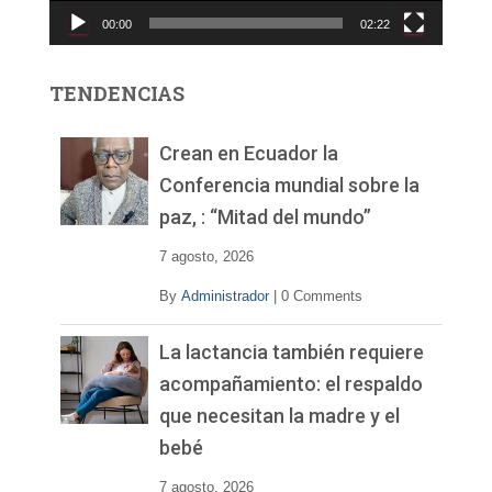
c
00:00
02:22
t
o
r
TENDENCIAS
d
e
v
Crean en Ecuador la
í
Conferencia mundial sobre la
d
paz, : “Mitad del mundo”
e
o
7 agosto, 2026
By
Administrador
|
0 Comments
La lactancia también requiere
acompañamiento: el respaldo
que necesitan la madre y el
bebé
7 agosto, 2026