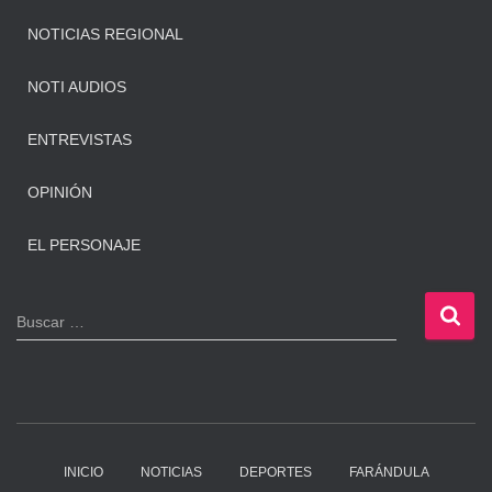
NOTICIAS REGIONAL
NOTI AUDIOS
ENTREVISTAS
OPINIÓN
EL PERSONAJE
B
Buscar …
u
s
c
a
r
:
INICIO
NOTICIAS
DEPORTES
FARÁNDULA