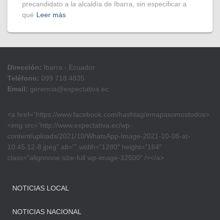
precandidato a la alcaldía de Ibarra, sin especificar a
qué
Leer más
Dirección:
Ibarra - Ecuador
Teléfono:
099 718 4835
Email:
gerencia@expectativa.ec
<a href=”https://www.facebook.com/hashtag/emapasomostodos>
<img src=”http://www.expectativa.ec/wp-
content/uploads/2021/10/WhatsApp-Image-2021-10-08-at-
10.45.12-8.jpeg” alt=”” width=”1280″ height=”164″
class=”alignnone size-full wp-image-32500″ /></a>
NOTICIAS LOCAL
NOTICIAS NACIONAL