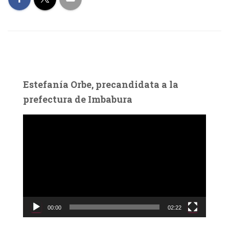
Estefanía Orbe, precandidata a la
prefectura de Imbabura
R
e
p
r
o
d
u
c
00:00
02:22
t
o