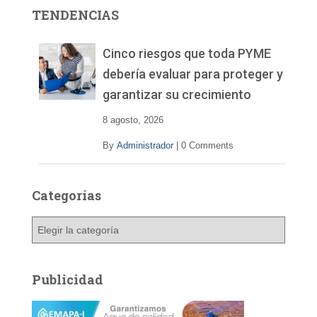
r
TENDENCIAS
d
e
v
Cinco riesgos que toda PYME
í
debería evaluar para proteger y
d
garantizar su crecimiento
e
o
8 agosto, 2026
By
Administrador
|
0 Comments
Categorías
C
a
t
e
Publicidad
g
o