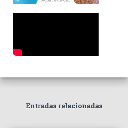
r
í
a
s
Entradas relacionadas