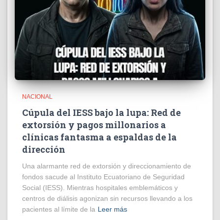
NACIONAL
Cúpula del IESS bajo la lupa: Red de
extorsión y pagos millonarios a
clínicas fantasma a espaldas de la
dirección
​Una alarmante red de extorsión y direccionamiento de
fondos sacude al Instituto Ecuatoriano de Seguridad
Social (IESS). Mientras hospitales emblemáticos y
centros de diálisis agonizan sin recursos llevando a los
pacientes al límite de la
Leer más