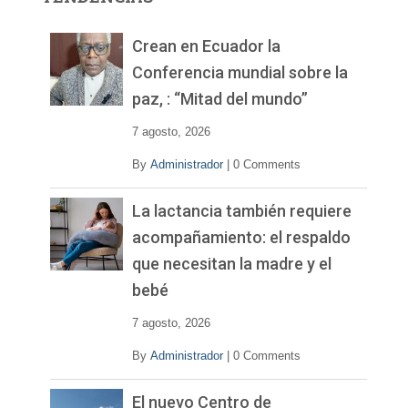
d
e
v
Crean en Ecuador la
í
Conferencia mundial sobre la
d
paz, : “Mitad del mundo”
e
o
7 agosto, 2026
By
Administrador
|
0 Comments
La lactancia también requiere
acompañamiento: el respaldo
que necesitan la madre y el
bebé
7 agosto, 2026
By
Administrador
|
0 Comments
El nuevo Centro de