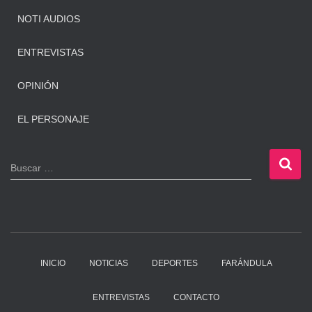
NOTI AUDIOS
ENTREVISTAS
OPINIÓN
EL PERSONAJE
B
Buscar …
u
s
c
a
r
:
INICIO
NOTICIAS
DEPORTES
FARÁNDULA
ENTREVISTAS
CONTACTO