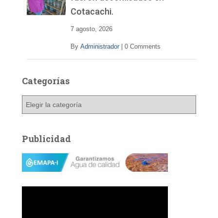
Cotacachi.
7 agosto, 2026
By
Administrador
|
0 Comments
Categorías
C
a
t
e
Publicidad
g
o
r
í
a
s