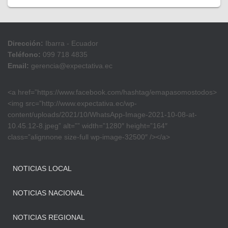
Dirección:
Ibarra - Ecuador
Teléfono:
099 718 4835
Email:
gerencia@expectativa.ec
<a href=”https://www.facebook.com/hashtag/emapasomostodos>
<img src=”http://www.expectativa.ec/wp-
content/uploads/2021/10/WhatsApp-Image-2021-10-08-at-
10.45.12-8.jpeg” alt=”” width=”1280″ height=”164″
class=”alignnone size-full wp-image-32500″ /></a>
NOTICIAS LOCAL
NOTICIAS NACIONAL
NOTICIAS REGIONAL