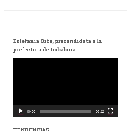
Estefanía Orbe, precandidata a la
prefectura de Imbabura
R
e
p
r
o
d
u
c
00:00
02:22
t
o
r
TENDENCIAS