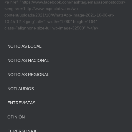
<a href=”https://www.facebook.com/hashtag/emapasomostodos>
<img src=”http://www.expectativa.ec/wp-
content/uploads/2021/10/WhatsApp-Image-2021-10-08-at-
10.45.12-8.jpeg” alt=”” width=”1280″ height=”164″
class=”alignnone size-full wp-image-32500″ /></a>
NOTICIAS LOCAL
NOTICIAS NACIONAL
NOTICIAS REGIONAL
NOTI AUDIOS
ENTREVISTAS
OPINIÓN
EL PERSONAJE