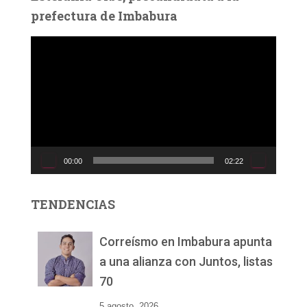
prefectura de Imbabura
R
e
p
r
o
d
u
c
00:00
02:22
t
o
r
TENDENCIAS
d
e
v
Correísmo en Imbabura apunta
í
a una alianza con Juntos, listas
d
70
e
o
5 agosto, 2026