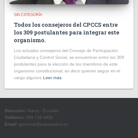
SIN CATEGORÍA
Todos los consejeros del CPCCS entre
los 309 postulantes para integrar este
organismo.
Los actuales consejeros del Consejo de Participación
Ciudadana y Control Social, se encuentran entre los 309
postulantes para la elección de los miembros de este
organismo constitucional, es decir quieren seguir en el
cargo algunos
Leer más
Dirección:
Ibarra - Ecuador
Teléfono:
099 718 4835
Email:
gerencia@expectativa.ec