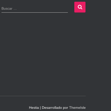
B
Buscar …
u
s
c
a
r
:
Hestia | Desarrollado por
ThemeIsle