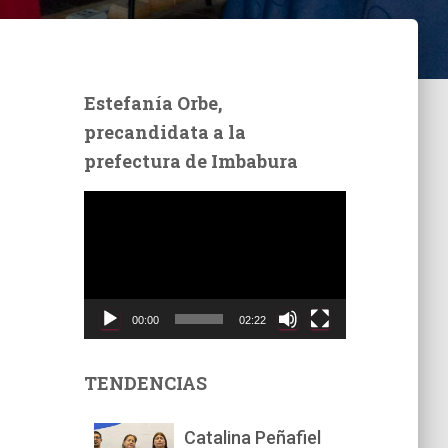
Estefanía Orbe,
precandidata a la
prefectura de Imbabura
R
e
p
r
o
d
00:00
02:22
u
c
t
TENDENCIAS
o
r
Catalina Peñafiel
d