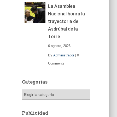
La Asamblea
Nacional honra la
trayectoria de
Asdrúbal de la
Torre
6 agosto, 2026
By
Administrador
|
0
Comments
Categorías
C
a
t
e
Publicidad
g