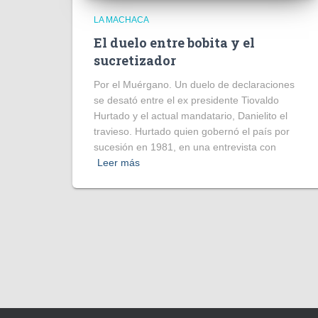
LA MACHACA
El duelo entre bobita y el
sucretizador
Por el Muérgano. Un duelo de declaraciones
se desató entre el ex presidente Tiovaldo
Hurtado y el actual mandatario, Danielito el
travieso. Hurtado quien gobernó el país por
sucesión en 1981, en una entrevista con
Leer más