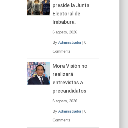
preside la Junta
e
v
Electoral de
í
Imbabura.
d
e
6 agosto, 2026
o
By
Administrador
|
0
Comments
Mora Visión no
realizará
entrevistas a
precandidatos
6 agosto, 2026
By
Administrador
|
0
Comments