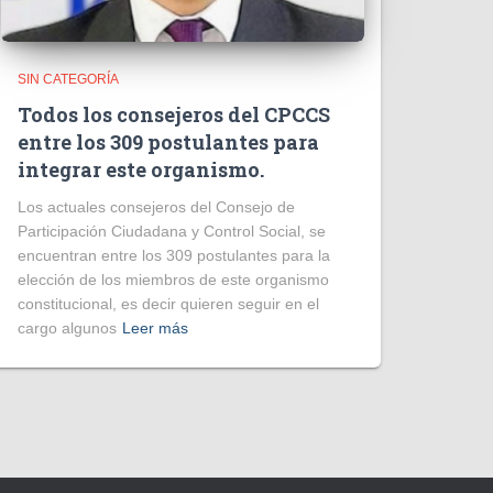
SIN CATEGORÍA
Todos los consejeros del CPCCS
entre los 309 postulantes para
integrar este organismo.
Los actuales consejeros del Consejo de
Participación Ciudadana y Control Social, se
encuentran entre los 309 postulantes para la
elección de los miembros de este organismo
constitucional, es decir quieren seguir en el
cargo algunos
Leer más