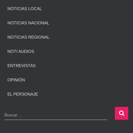
NOTICIAS LOCAL
NOTICIAS NACIONAL
NOTICIAS REGIONAL
NOTI AUDIOS
ENTREVISTAS
OPINIÓN
EL PERSONAJE
B
Buscar …
u
s
c