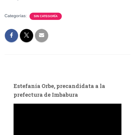
Categorías:
SIN CATEGORÍA
Estefanía Orbe, precandidata a la
prefectura de Imbabura
R
e
p
r
o