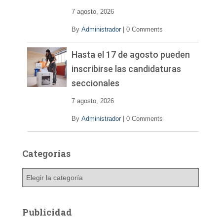
7 agosto, 2026
By
Administrador
|
0 Comments
Hasta el 17 de agosto pueden
inscribirse las candidaturas
seccionales
7 agosto, 2026
By
Administrador
|
0 Comments
Categorías
C
a
t
e
Publicidad
g