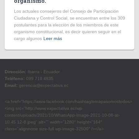
organismo.
Los actuales consejeros del Consejo de Participación
Ciudadana y Control Social, se encuentran entre los 309
postulantes para la elección de los miembros de este
organismo constitucional, es decir quieren seguir en el
cargo algunos
Leer más
Dirección:
Ibarra - Ecuador
Teléfono:
099 718 4835
Email:
gerencia@expectativa.ec
<a href=”https://www.facebook.com/hashtag/emapasomostodos>
<img src=”http://www.expectativa.ec/wp-
content/uploads/2021/10/WhatsApp-Image-2021-10-08-at-
10.45.12-8.jpeg” alt=”” width=”1280″ height=”164″
class=”alignnone size-full wp-image-32500″ /></a>