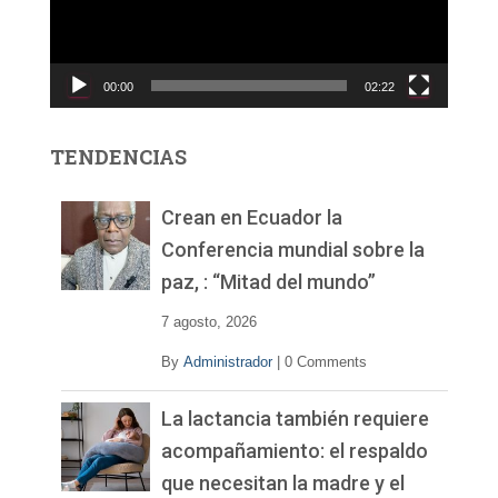
d
u
c
00:00
02:22
t
o
r
TENDENCIAS
d
e
v
Crean en Ecuador la
í
Conferencia mundial sobre la
d
paz, : “Mitad del mundo”
e
o
7 agosto, 2026
By
Administrador
|
0 Comments
La lactancia también requiere
acompañamiento: el respaldo
que necesitan la madre y el