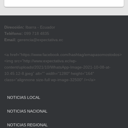
Dirección:
Ibarra - Ecuador
Teléfono:
099 718 4835
Email:
gerencia@expectativa.ec
<a href=”https://www.facebook.com/hashtag/emapasomostodos>
<img src=”http://www.expectativa.ec/wp-
content/uploads/2021/10/WhatsApp-Image-2021-10-08-at-
10.45.12-8.jpeg” alt=”” width=”1280″ height=”164″
class=”alignnone size-full wp-image-32500″ /></a>
NOTICIAS LOCAL
NOTICIAS NACIONAL
NOTICIAS REGIONAL