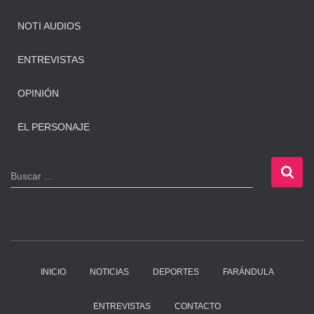
NOTI AUDIOS
ENTREVISTAS
OPINIÓN
EL PERSONAJE
B
Buscar …
u
s
c
a
r
:
INICIO
NOTICIAS
DEPORTES
FARÁNDULA
ENTREVISTAS
CONTACTO