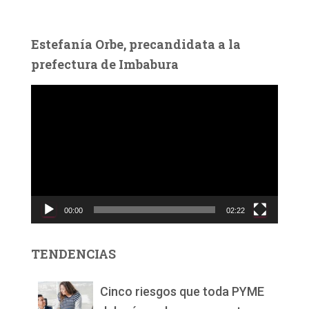
Estefanía Orbe, precandidata a la
prefectura de Imbabura
R
e
p
r
o
d
u
c
00:00
02:22
t
o
r
TENDENCIAS
d
e
v
Cinco riesgos que toda PYME
í