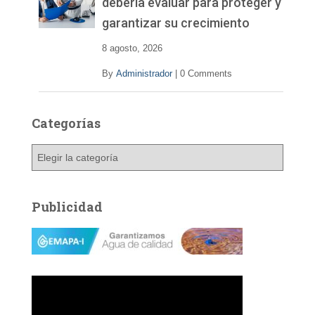
debería evaluar para proteger y
d
garantizar su crecimiento
e
o
8 agosto, 2026
By
Administrador
|
0 Comments
Categorías
C
a
t
e
Publicidad
g
o
r
í
a
s