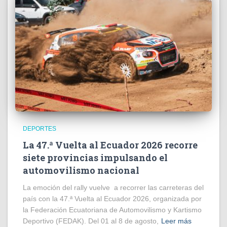
DEPORTES
La 47.ª Vuelta al Ecuador 2026 recorre
siete provincias impulsando el
automovilismo nacional
La emoción del rally vuelve a recorrer las carreteras del
país con la 47.ª Vuelta al Ecuador 2026, organizada por
la Federación Ecuatoriana de Automovilismo y Kartismo
Deportivo (FEDAK). Del 01 al 8 de agosto,
Leer más