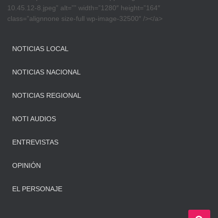
10.45.12-8.jpeg” alt=”” width=”1280″ height=”164″
class=”alignnone size-full wp-image-32500″ /></a>
NOTICIAS LOCAL
NOTICIAS NACIONAL
NOTICIAS REGIONAL
NOTI AUDIOS
ENTREVISTAS
OPINIÓN
EL PERSONAJE