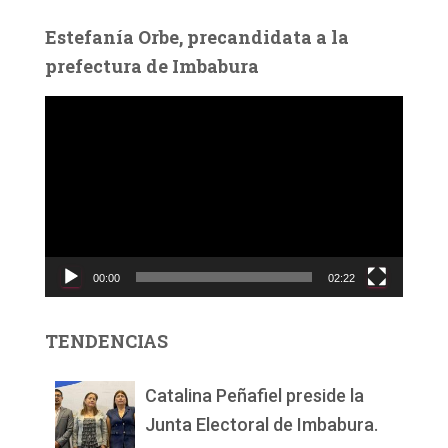
Estefanía Orbe, precandidata a la
prefectura de Imbabura
R
e
p
r
o
d
u
c
00:00
02:22
t
o
r
TENDENCIAS
d
e
v
Catalina Peñafiel preside la
í
Junta Electoral de Imbabura.
d