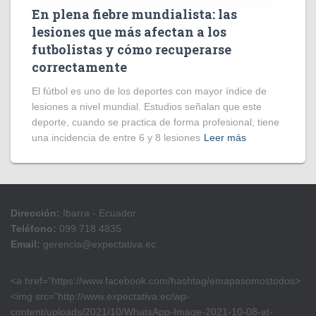
En plena fiebre mundialista: las
lesiones que más afectan a los
futbolistas y cómo recuperarse
correctamente
El fútbol es uno de los deportes con mayor índice de
lesiones a nivel mundial. Estudios señalan que este
deporte, cuando se practica de forma profesional, tiene
una incidencia de entre 6 y 8 lesiones
Leer más
Dirección:
Ibarra - Ecuador
Teléfono:
099 718 4835
Email:
gerencia@expectativa.ec
<a href=”https://www.facebook.com/hashtag/emapasomostodos>
<img src=”http://www.expectativa.ec/wp-
content/uploads/2021/10/WhatsApp-Image-2021-10-08-at-