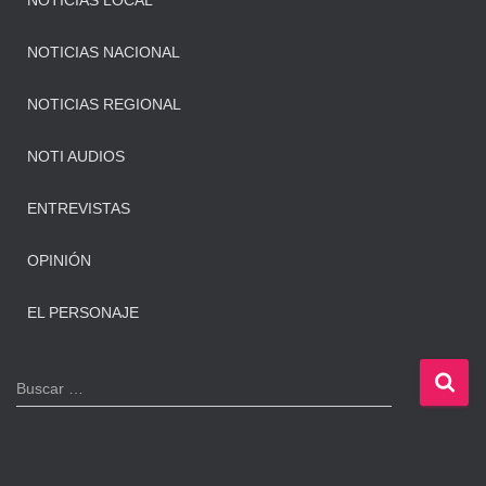
NOTICIAS LOCAL
NOTICIAS NACIONAL
NOTICIAS REGIONAL
NOTI AUDIOS
ENTREVISTAS
OPINIÓN
EL PERSONAJE
B
Buscar …
u
s
c
a