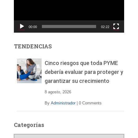
o
d
u
c
00:00
02:22
t
o
r
TENDENCIAS
d
e
v
Cinco riesgos que toda PYME
í
debería evaluar para proteger y
d
garantizar su crecimiento
e
o
8 agosto, 2026
By
Administrador
|
0 Comments
Categorías
C