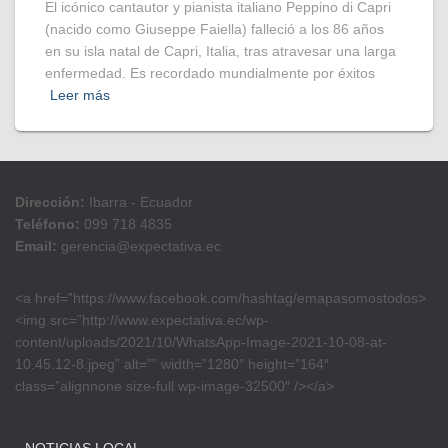
El icónico cantautor y pianista italiano Peppino di Capri
(nacido como Giuseppe Faiella) falleció a los 86 años
en su isla natal de Capri, Italia, tras atravesar una larga
enfermedad. Es recordado mundialmente por éxitos
Leer más
Dirección:
Ibarra - Ecuador
Teléfono:
099 718 4835
Email:
gerencia@expectativa.ec
<a href=”https://www.facebook.com/hashtag/emapasomostodos>
<img src=”http://www.expectativa.ec/wp-
content/uploads/2021/10/WhatsApp-Image-2021-10-08-at-
10.45.12-8.jpeg” alt=”” width=”1280″ height=”164″
class=”alignnone size-full wp-image-32500″ /></a>