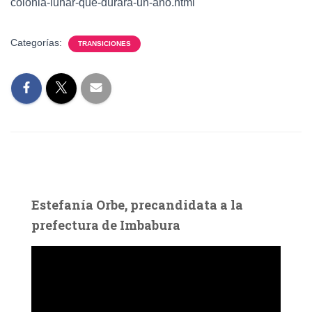
colonia-lunar-que-durara-un-ano.html
Categorías:
TRANSICIONES
Estefanía Orbe, precandidata a la
prefectura de Imbabura
R
e
p
r