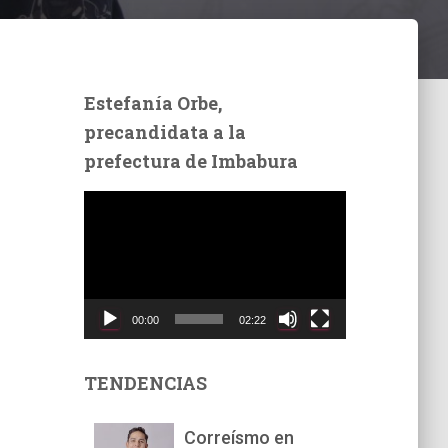
Estefanía Orbe,
precandidata a la
prefectura de Imbabura
R
e
p
r
o
d
00:00
02:22
u
c
t
TENDENCIAS
o
r
Correísmo en
d