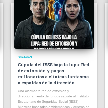
NACIONAL
Cúpula del IESS bajo la lupa: Red
de extorsión y pagos
millonarios a clínicas fantasma
a espaldas de la dirección
​Una alarmante red de extorsión y
direccionamiento de fondos sacude al Instituto
Ecuatoriano de Seguridad Social (IESS).
Mientras hospitales emblemáticos y centros de