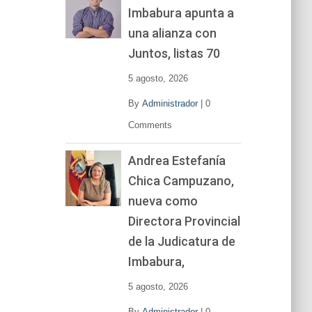
Imbabura apunta a
e
v
una alianza con
í
Juntos, listas 70
d
e
5 agosto, 2026
o
By
Administrador
|
0
Comments
Andrea Estefanía
Chica Campuzano,
nueva como
Directora Provincial
de la Judicatura de
Imbabura,
5 agosto, 2026
By
Administrador
|
0