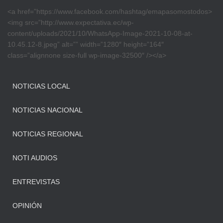
<a href=”https://www.facebook.com/hashtag/emapasomostodos>
<img src=”http://www.expectativa.ec/wp-
content/uploads/2021/10/WhatsApp-Image-2021-10-08-at-
10.45.12-8.jpeg” alt=”” width=”1280″ height=”164″
class=”alignnone size-full wp-image-32500″ /></a>
NOTICIAS LOCAL
NOTICIAS NACIONAL
NOTICIAS REGIONAL
NOTI AUDIOS
ENTREVISTAS
OPINIÓN