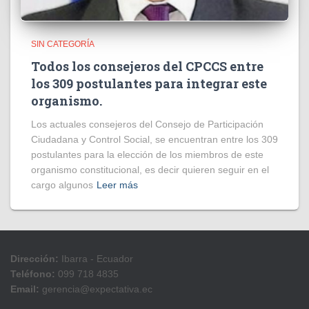
SIN CATEGORÍA
Todos los consejeros del CPCCS entre
los 309 postulantes para integrar este
organismo.
Los actuales consejeros del Consejo de Participación
Ciudadana y Control Social, se encuentran entre los 309
postulantes para la elección de los miembros de este
organismo constitucional, es decir quieren seguir en el
cargo algunos
Leer más
Dirección:
Ibarra - Ecuador
Teléfono:
099 718 4835
Email:
gerencia@expectativa.ec