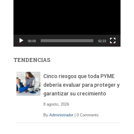
p
r
o
d
u
c
00:00
02:22
t
o
r
TENDENCIAS
d
e
v
Cinco riesgos que toda PYME
í
debería evaluar para proteger y
d
garantizar su crecimiento
e
o
8 agosto, 2026
By
Administrador
|
0 Comments