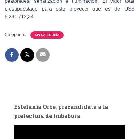
peatonales, señalización e iluminación. El valor total
presupuestado para este proyecto que es de US$
8’284.712,34.
Categorías:
SIN CATEGORÍA
Estefanía Orbe, precandidata a la
prefectura de Imbabura
R
e