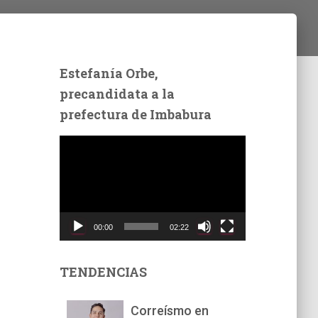
Estefanía Orbe,
precandidata a la
prefectura de Imbabura
R
e
p
r
o
d
00:00
02:22
u
c
t
TENDENCIAS
o
r
Correísmo en
d