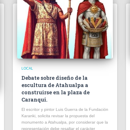
LOCAL
Debate sobre diseño de la
escultura de Atahualpa a
construirse en la plaza de
Caranqui.
El escritor y pintor Luis Guerra de la Fundación
Karanki, solicita revisar la propuesta del
monumento a Atahualpa, por considerar que la
representación debe resaltar el carácter