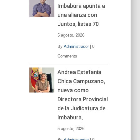
Imbabura apunta a
e
v
una alianza con
í
Juntos, listas 70
d
e
5 agosto, 2026
o
By
Administrador
|
0
Comments
Andrea Estefanía
Chica Campuzano,
nueva como
Directora Provincial
de la Judicatura de
Imbabura,
5 agosto, 2026
By
Administrador
|
0